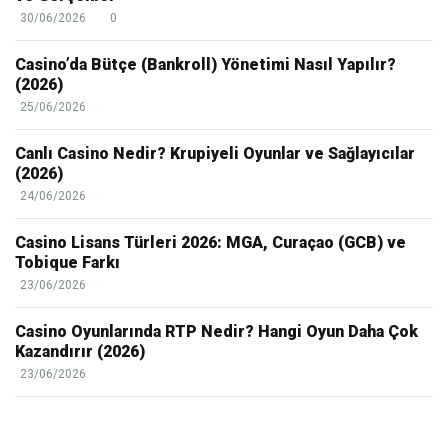
30/06/2026
0
Casino’da Bütçe (Bankroll) Yönetimi Nasıl Yapılır?
(2026)
25/06/2026
Canlı Casino Nedir? Krupiyeli Oyunlar ve Sağlayıcılar
(2026)
24/06/2026
Casino Lisans Türleri 2026: MGA, Curaçao (GCB) ve
Tobique Farkı
23/06/2026
Casino Oyunlarında RTP Nedir? Hangi Oyun Daha Çok
Kazandırır (2026)
23/06/2026