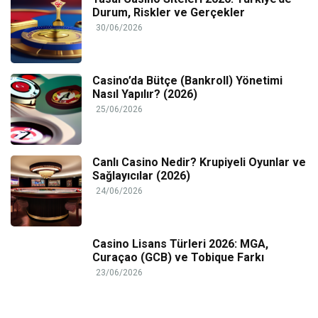
Durum, Riskler ve Gerçekler
30/06/2026
Casino’da Bütçe (Bankroll) Yönetimi
Nasıl Yapılır? (2026)
25/06/2026
Canlı Casino Nedir? Krupiyeli Oyunlar ve
Sağlayıcılar (2026)
24/06/2026
Casino Lisans Türleri 2026: MGA,
Curaçao (GCB) ve Tobique Farkı
23/06/2026