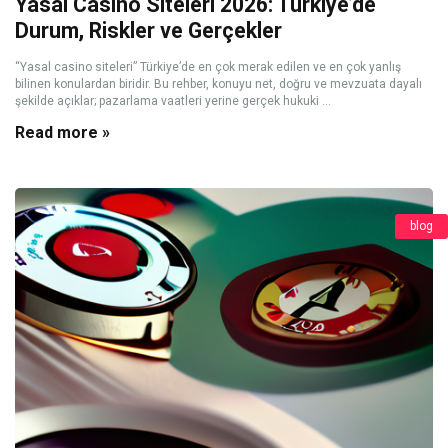
Yasal Casino Siteleri 2026: Türkiye’de
Durum, Riskler ve Gerçekler
“Yasal casino siteleri” Türkiye’de en çok merak edilen ve en çok yanlış
bilinen konulardan biridir. Bu rehber, konuyu net, doğru ve mevzuata dayalı
şekilde açıklar; pazarlama vaatleri yerine gerçek hukuki ...
Read more »
blog