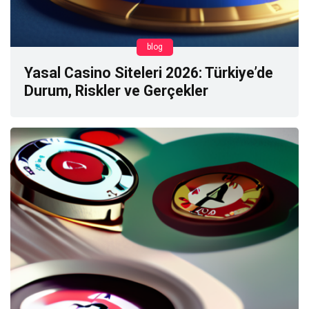
blog
Yasal Casino Siteleri 2026: Türkiye’de
Durum, Riskler ve Gerçekler
25/06/2026