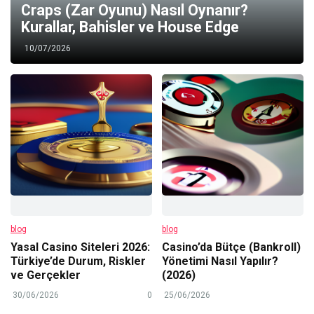
Craps (Zar Oyunu) Nasıl Oynanır?
Kurallar, Bahisler ve House Edge
10/07/2026
blog
blog
Yasal Casino Siteleri 2026:
Casino’da Bütçe (Bankroll)
Türkiye’de Durum, Riskler
Yönetimi Nasıl Yapılır?
ve Gerçekler
(2026)
30/06/2026
0
25/06/2026