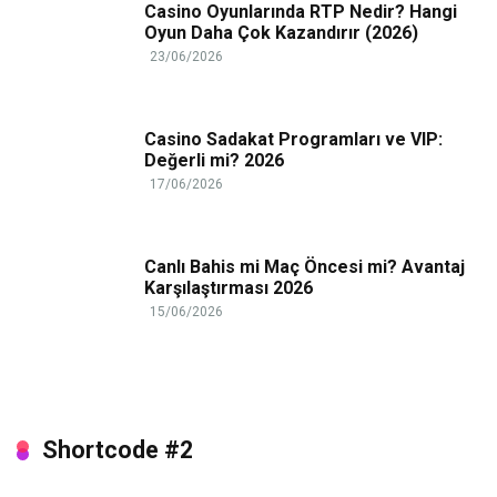
Casino Oyunlarında RTP Nedir? Hangi
Oyun Daha Çok Kazandırır (2026)
23/06/2026
Casino Sadakat Programları ve VIP:
Değerli mi? 2026
17/06/2026
Canlı Bahis mi Maç Öncesi mi? Avantaj
Karşılaştırması 2026
15/06/2026
Shortcode #2