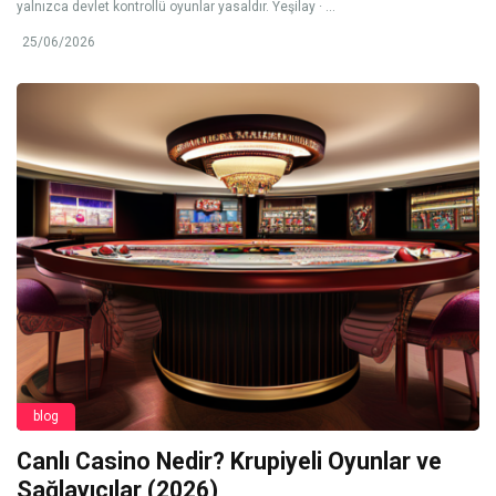
yalnızca devlet kontrollü oyunlar yasaldır. Yeşilay · ...
25/06/2026
blog
Canlı Casino Nedir? Krupiyeli Oyunlar ve
Sağlayıcılar (2026)