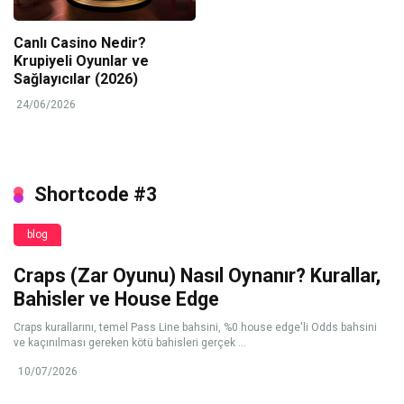
Canlı Casino Nedir?
Krupiyeli Oyunlar ve
Sağlayıcılar (2026)
24/06/2026
Shortcode #3
blog
Craps (Zar Oyunu) Nasıl Oynanır? Kurallar,
Bahisler ve House Edge
Craps kurallarını, temel Pass Line bahsini, %0 house edge'li Odds bahsini
ve kaçınılması gereken kötü bahisleri gerçek ...
10/07/2026