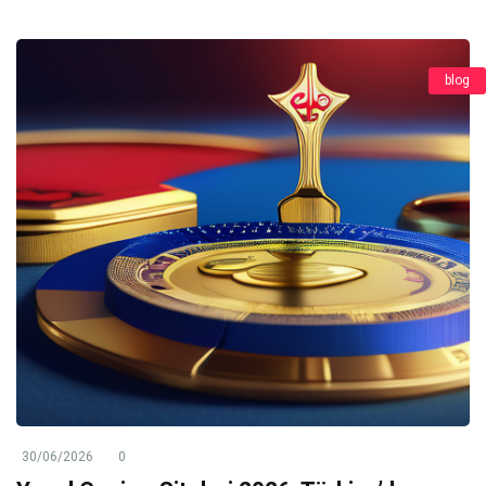
blog
30/06/2026
0