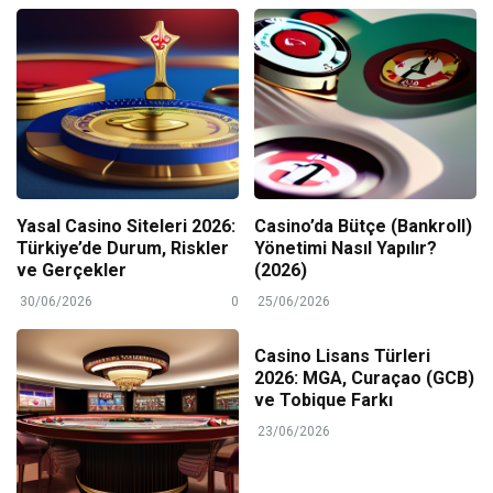
Yasal Casino Siteleri 2026:
Casino’da Bütçe (Bankroll)
Türkiye’de Durum, Riskler
Yönetimi Nasıl Yapılır?
ve Gerçekler
(2026)
30/06/2026
0
25/06/2026
Casino Lisans Türleri
2026: MGA, Curaçao (GCB)
ve Tobique Farkı
23/06/2026