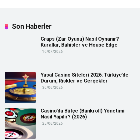
Son Haberler
Craps (Zar Oyunu) Nasıl Oynanır?
Kurallar, Bahisler ve House Edge
10/07/2026
Yasal Casino Siteleri 2026: Türkiye’de
Durum, Riskler ve Gerçekler
30/06/2026
Casino’da Bütçe (Bankroll) Yönetimi
Nasıl Yapılır? (2026)
25/06/2026