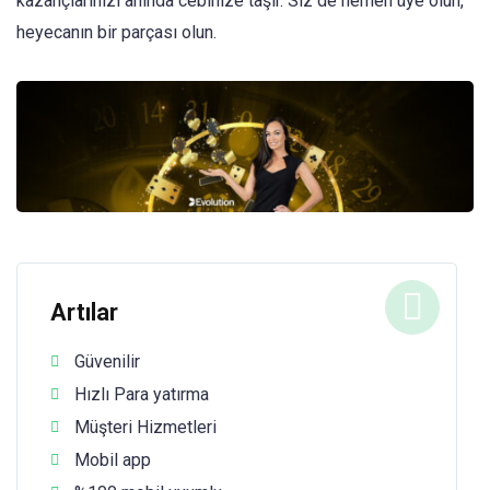
kazançlarınızı anında cebinize taşır. Siz de hemen üye olun,
heyecanın bir parçası olun.
Artılar
Güvenilir
Hızlı Para yatırma
Müşteri Hizmetleri
Mobil app