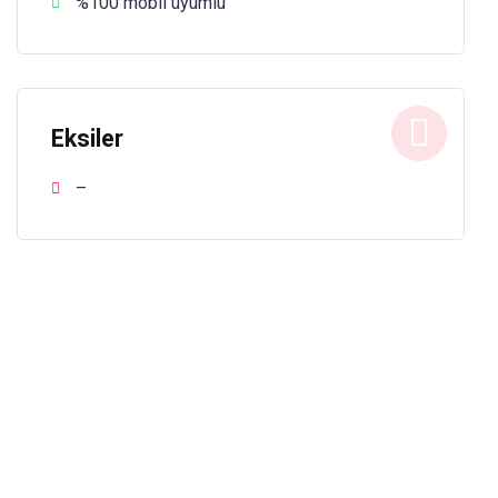
%100 mobil uyumlu
Eksiler
–