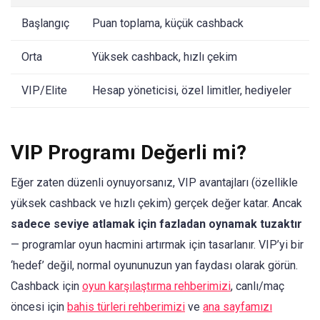
Başlangıç
Puan toplama, küçük cashback
Orta
Yüksek cashback, hızlı çekim
VIP/Elite
Hesap yöneticisi, özel limitler, hediyeler
VIP Programı Değerli mi?
Eğer zaten düzenli oynuyorsanız, VIP avantajları (özellikle
yüksek cashback ve hızlı çekim) gerçek değer katar. Ancak
sadece seviye atlamak için fazladan oynamak tuzaktır
— programlar oyun hacmini artırmak için tasarlanır. VIP’yi bir
‘hedef’ değil, normal oyununuzun yan faydası olarak görün.
Cashback için
oyun karşılaştırma rehberimizi
, canlı/maç
öncesi için
bahis türleri rehberimizi
ve
ana sayfamızı