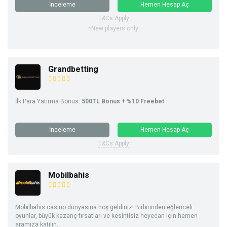
İnceleme
Hemen Hesap Aç
T&Cs Apply
*New players only
Grandbetting
İlk Para Yatırma Bonus:
500TL Bonus + %10 Freebet
İnceleme
Hemen Hesap Aç
T&Cs Apply
Mobilbahis
Mobilbahis casino dünyasına hoş geldiniz! Birbirinden eğlenceli
oyunlar, büyük kazanç fırsatları ve kesintisiz heyecan için hemen
aramıza katılın.