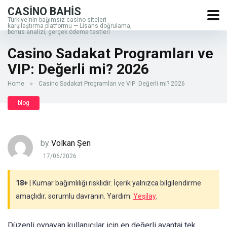
CASINO BAHIS
Türkiye'nin bağımsız casino siteleri
karşılaştırma platformu — Lisans doğrulama,
bonus analizi, gerçek ödeme testleri
Casino Sadakat Programları ve
VIP: Değerli mi? 2026
Home
»
Casino Sadakat Programları ve VIP: Değerli mi? 2026
blog
by
Volkan Şen
17/06/2026
18+
| Kumar bağımlılığı risklidir. İçerik yalnızca bilgilendirme
amaçlıdır; sorumlu davranın. Yardım:
Yeşilay
.
Düzenli oynayan kullanıcılar için en değerli avantaj tek