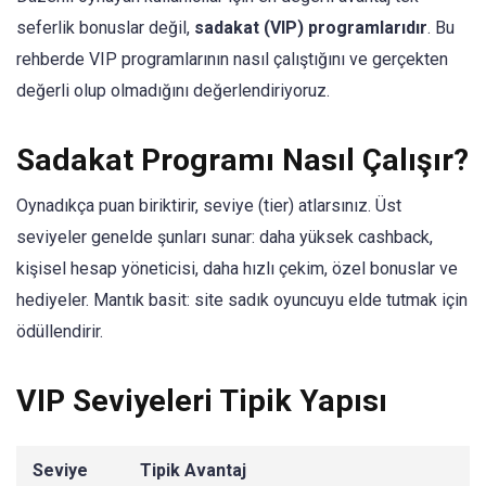
seferlik bonuslar değil,
sadakat (VIP) programlarıdır
. Bu
rehberde VIP programlarının nasıl çalıştığını ve gerçekten
değerli olup olmadığını değerlendiriyoruz.
Sadakat Programı Nasıl Çalışır?
Oynadıkça puan biriktirir, seviye (tier) atlarsınız. Üst
seviyeler genelde şunları sunar: daha yüksek cashback,
kişisel hesap yöneticisi, daha hızlı çekim, özel bonuslar ve
hediyeler. Mantık basit: site sadık oyuncuyu elde tutmak için
ödüllendirir.
VIP Seviyeleri Tipik Yapısı
Seviye
Tipik Avantaj