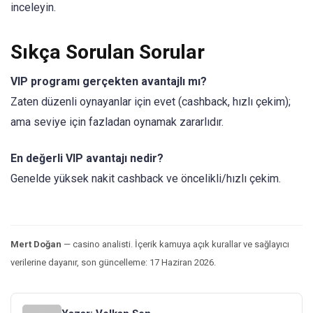
inceleyin.
Sıkça Sorulan Sorular
VIP programı gerçekten avantajlı mı?
Zaten düzenli oynayanlar için evet (cashback, hızlı çekim);
ama seviye için fazladan oynamak zararlıdır.
En değerli VIP avantajı nedir?
Genelde yüksek nakit cashback ve öncelikli/hızlı çekim.
Mert Doğan
— casino analisti. İçerik kamuya açık kurallar ve sağlayıcı
verilerine dayanır, son güncelleme: 17 Haziran 2026.