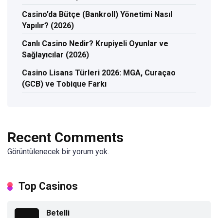
Casino’da Bütçe (Bankroll) Yönetimi Nasıl
Yapılır? (2026)
Canlı Casino Nedir? Krupiyeli Oyunlar ve
Sağlayıcılar (2026)
Casino Lisans Türleri 2026: MGA, Curaçao
(GCB) ve Tobique Farkı
Recent Comments
Görüntülenecek bir yorum yok.
Top Casinos
Betelli