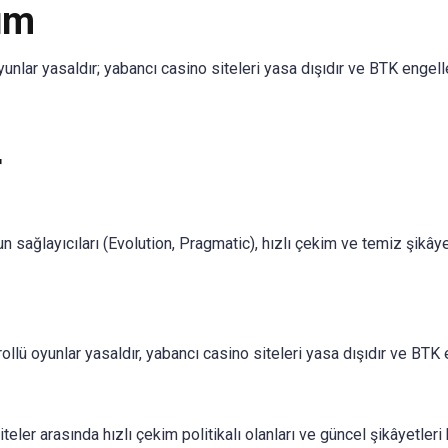
um
unlar yasaldır; yabancı casino siteleri yasa dışıdır ve BTK engelle
r
sağlayıcıları (Evolution, Pragmatic), hızlı çekim ve temiz şikây
ollü oyunlar yasaldır, yabancı casino siteleri yasa dışıdır ve BTK 
teler arasında hızlı çekim politikalı olanları ve güncel şikâyetleri