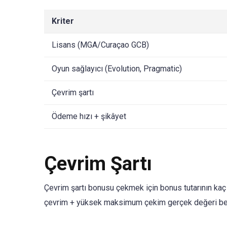
Kriter
Lisans (MGA/Curaçao GCB)
Oyun sağlayıcı (Evolution, Pragmatic)
Çevrim şartı
Ödeme hızı + şikâyet
Çevrim Şartı
Çevrim şartı bonusu çekmek için bonus tutarının kaç 
çevrim + yüksek maksimum çekim gerçek değeri belirl