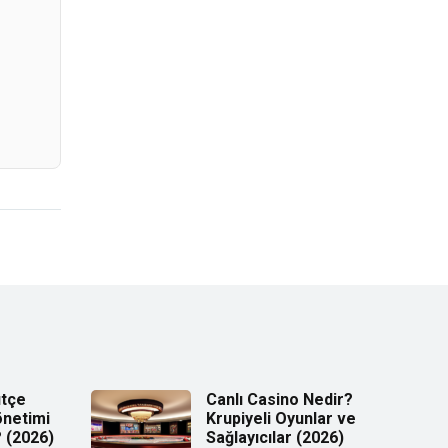
ütçe
Canlı Casino Nedir?
önetimi
Krupiyeli Oyunlar ve
? (2026)
Sağlayıcılar (2026)