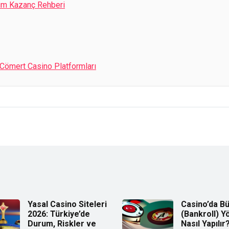
mum Kazanç Rehberi
n Cömert Casino Platformları
Yasal Casino Siteleri
Casino’da B
2026: Türkiye’de
(Bankroll) Y
Durum, Riskler ve
Nasıl Yapılır