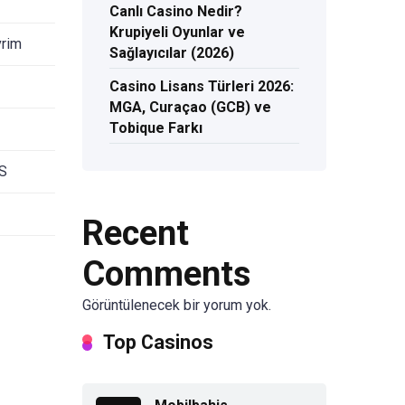
Canlı Casino Nedir?
Krupiyeli Oyunlar ve
vrim
Sağlayıcılar (2026)
Casino Lisans Türleri 2026:
MGA, Curaçao (GCB) ve
Tobique Farkı
FS
Recent
Comments
Görüntülenecek bir yorum yok.
Top Casinos