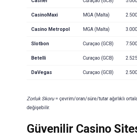
Casher
Curaçao (GCB)
5.00
CasinoMaxi
MGA (Malta)
2.50
Casino Metropol
MGA (Malta)
3.00
Slotbon
Curaçao (GCB)
7.50
Betelli
Curaçao (GCB)
2.52
DaVegas
Curaçao (GCB)
2.50
Zorluk Skoru
= çevrim/oran/süre/tutar ağırlıklı ortal
değişebilir.
Güvenilir Casino Sites