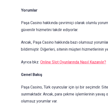
Yorumlar
Paşa Casino hakkında çevrimiçi olarak olumlu yorumla
güvenilir hizmetini takdir ediyorlar.
Ancak, Paşa Casino hakkında bazı olumsuz yorumlar d
bildirmiştir. Diğerleri, sitenin müşteri hizmetlerinin y
Ayrıca bkz.
Online Slot Oyunlarında Nasıl Kazanılır?
Genel Bakış
Paşa Casino, Türk oyuncular için iyi bir seçimdir. Si
sunmaktadır. Ancak, para çekme işlemlerinin yavaş o
olumsuz yorumlar var.