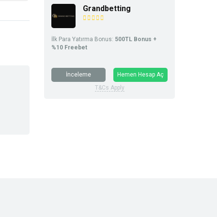
Grandbetting
İlk Para Yatırma Bonus:
500TL Bonus +
%10 Freebet
İnceleme
Hemen Hesap Aç
T&Cs Apply