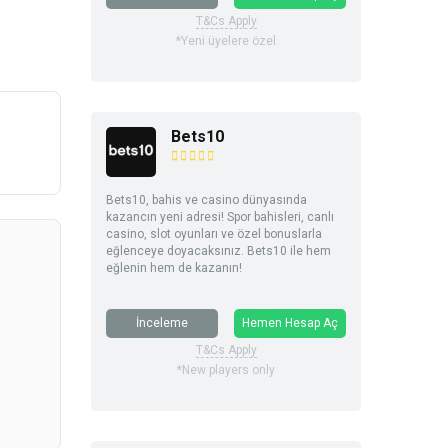
T&Cs Apply
*Yeni üyelere özel
Bets10
Bets10, bahis ve casino dünyasında
kazancın yeni adresi! Spor bahisleri, canlı
casino, slot oyunları ve özel bonuslarla
eğlenceye doyacaksınız. Bets10 ile hem
eğlenin hem de kazanın!
İnceleme
Hemen Hesap Aç
T&Cs Apply
*New players only