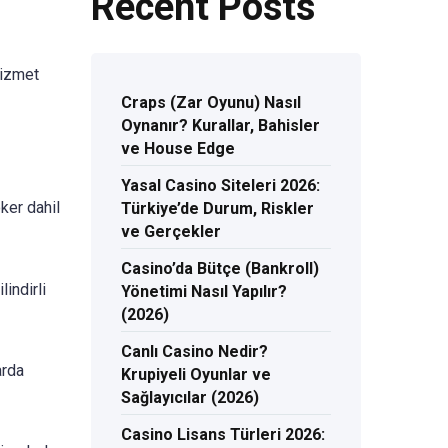
Recent Posts
hizmet
Craps (Zar Oyunu) Nasıl
Oynanır? Kurallar, Bahisler
ve House Edge
Yasal Casino Siteleri 2026:
ker dahil
Türkiye’de Durum, Riskler
ve Gerçekler
Casino’da Bütçe (Bankroll)
indirli
Yönetimi Nasıl Yapılır?
(2026)
Canlı Casino Nedir?
arda
Krupiyeli Oyunlar ve
Sağlayıcılar (2026)
Casino Lisans Türleri 2026: