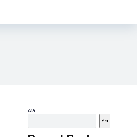
Ara
Ara