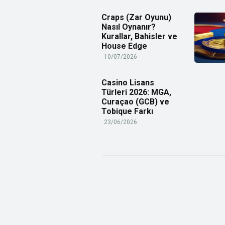
Craps (Zar Oyunu)
Nasıl Oynanır?
Kurallar, Bahisler ve
House Edge
10/07/2026
Casino Lisans
Türleri 2026: MGA,
Curaçao (GCB) ve
Tobique Farkı
23/06/2026