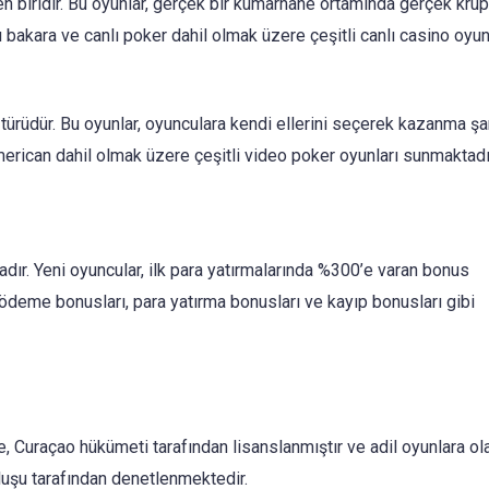
en biridir. Bu oyunlar, gerçek bir kumarhane ortamında gerçek krup
lı bakara ve canlı poker dahil olmak üzere çeşitli canlı casino oyun
ürüdür. Bu oyunlar, oyunculara kendi ellerini seçerek kazanma şan
erican dahil olmak üzere çeşitli video poker oyunları sunmaktadı
ır. Yeni oyuncular, ilk para yatırmalarında %300’e varan bonus
 ödeme bonusları, para yatırma bonusları ve kayıp bonusları gibi
te, Curaçao hükümeti tarafından lisanslanmıştır ve adil oyunlara ol
uluşu tarafından denetlenmektedir.