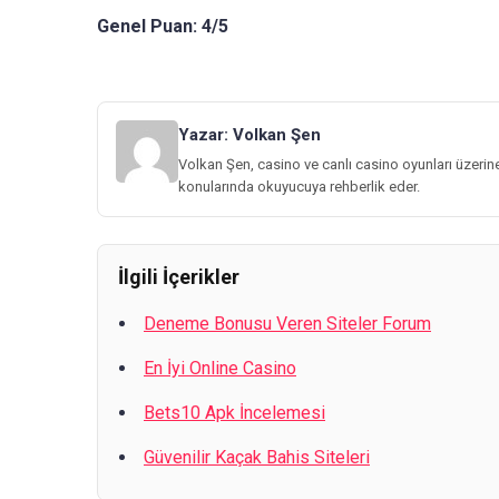
Genel Puan: 4/5
Yazar: Volkan Şen
Volkan Şen, casino ve canlı casino oyunları üzerine
konularında okuyucuya rehberlik eder.
İlgili İçerikler
Deneme Bonusu Veren Siteler Forum
En İyi Online Casino
Bets10 Apk İncelemesi
Güvenilir Kaçak Bahis Siteleri