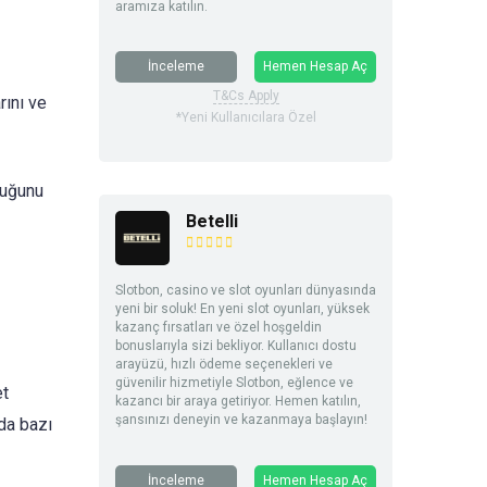
aramıza katılın.
İnceleme
Hemen Hesap Aç
T&Cs Apply
rını ve
*Yeni Kullanıcılara Özel
duğunu
Betelli
Slotbon, casino ve slot oyunları dünyasında
yeni bir soluk! En yeni slot oyunları, yüksek
kazanç fırsatları ve özel hoşgeldin
bonuslarıyla sizi bekliyor. Kullanıcı dostu
arayüzü, hızlı ödeme seçenekleri ve
güvenilir hizmetiyle Slotbon, eğlence ve
et
kazancı bir araya getiriyor. Hemen katılın,
şansınızı deneyin ve kazanmaya başlayın!
da bazı
İnceleme
Hemen Hesap Aç