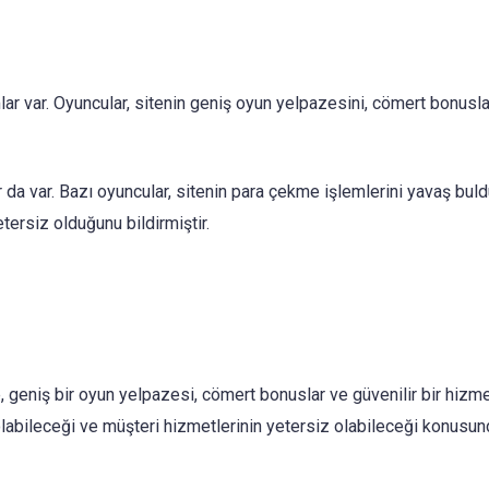
r var. Oyuncular, sitenin geniş oyun yelpazesini, cömert bonusla
a var. Bazı oyuncular, sitenin para çekme işlemlerini yavaş bul
etersiz olduğunu bildirmiştir.
te, geniş bir oyun yelpazesi, cömert bonuslar ve güvenilir bir hizm
labileceği ve müşteri hizmetlerinin yetersiz olabileceği konusun