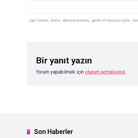
aşa Casino
,
bahis
,
deneme bonusu
,
gates of olympus oyna
,
slo
Bir yanıt yazın
Yorum yapabilmek için
oturum açmalısınız
.
Son Haberler