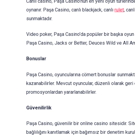
Canlı casino, Paşa Casino’nun en yeni oyun türlerind
oynanır. Paşa Casino, canlı blackjack, canlı
rulet
, can
sunmaktadır.
Video poker, Paşa Casino’da popüler bir başka oyun t
Paşa Casino, Jacks or Better, Deuces Wild ve All Am
Bonuslar
Paşa Casino, oyuncularına cömert bonuslar sunmaktad
kazanabilirler. Mevcut oyuncular, düzenli olarak geri
promosyonlardan yararlanabilirler.
Güvenilirlik
Paşa Casino, güvenilir bir online casino sitesidir. Si
bağlılığını kanıtlamak için bağımsız bir denetim kur