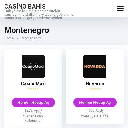
CASINO BAHIS
Türkiye'nin bağımsız casino siteleri
karşılaştırma platformu — Lisans doğrulama,
bonus analizi, gerçek ödeme testleri
Montenegro
Home
»
Montenegro
CasinoMaxi
Hovarda
Hemen Hesap Aç
Hemen Hesap Aç
T&Cs Apply
T&Cs Apply
*Sadece yeni
*Yeni üyelere özel
kullanıcılar