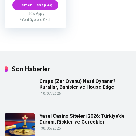
Hemen Hesap Aç
T&Cs Apply
*Yeni üyelere özel
Son Haberler
Craps (Zar Oyunu) Nasıl Oynanır?
Kurallar, Bahisler ve House Edge
10/07/2026
Yasal Casino Siteleri 2026: Türkiye’de
Durum, Riskler ve Gerçekler
30/06/2026