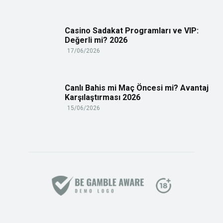
Casino Sadakat Programları ve VIP:
Değerli mi? 2026
17/06/2026
Canlı Bahis mi Maç Öncesi mi? Avantaj
Karşılaştırması 2026
15/06/2026