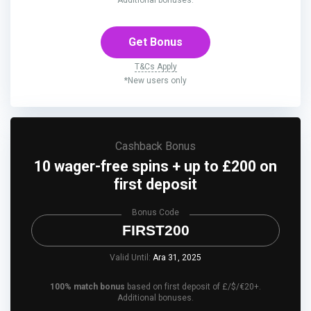
Additional bonuses.
Get Bonus
T&Cs Apply
*New users only
Cashback Bonus
10 wager-free spins + up to £200 on
first deposit
Bonus Code
FIRST200
Valid Until:
Ara 31, 2025
100% match bonus
based on first deposit of £/$/€20+.
Additional bonuses.