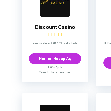
Discount Casino
Yeni üyelere
1.000 TL Nakit İade
İlk P
Hemen Hesap Aç
T&Cs Apply
*Yeni kullanıcılara özel