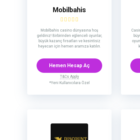
Mobilbahis
Mobilbahis casino dünyasına hoş
Casin
geldiniz! Birbirinden eğlenceli oyunlar,
büy
büyük kazanç fırsatları ve kesintisiz
oyun
heyecan için hemen aramıza katılın.
Hemen Hesap Aç
T&Cs Apply
*Yeni Kullanıcılara Özel