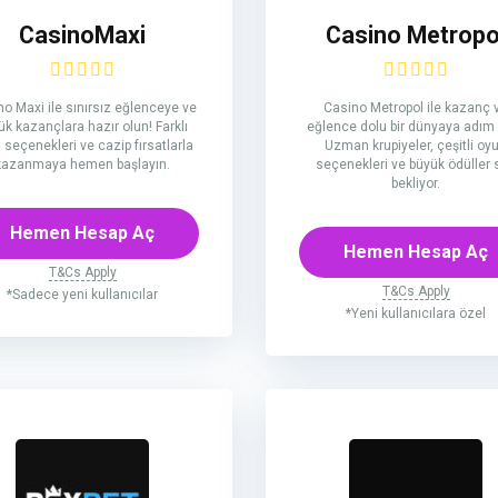
CasinoMaxi
Casino Metropo
o Maxi ile sınırsız eğlenceye ve
Casino Metropol ile kazanç 
ük kazançlara hazır olun! Farklı
eğlence dolu bir dünyaya adım 
 seçenekleri ve cazip fırsatlarla
Uzman krupiyeler, çeşitli oy
kazanmaya hemen başlayın.
seçenekleri ve büyük ödüller s
bekliyor.
Hemen Hesap Aç
Hemen Hesap Aç
T&Cs Apply
T&Cs Apply
*Sadece yeni kullanıcılar
*Yeni kullanıcılara özel