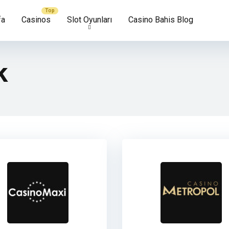
fa
Casinos
Slot Oyunları
Casino Bahis Blog
k