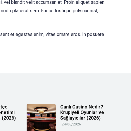
vel blandit velit accumsan et. Proin aliquet sapien
ommodo placerat sem. Fusce tristique pulvinar nisl,
esent et egestas enim, vitae ornare eros. In posuere
ütçe
Canlı Casino Nedir?
önetimi
Krupiyeli Oyunlar ve
? (2026)
Sağlayıcılar (2026)
24/06/2026