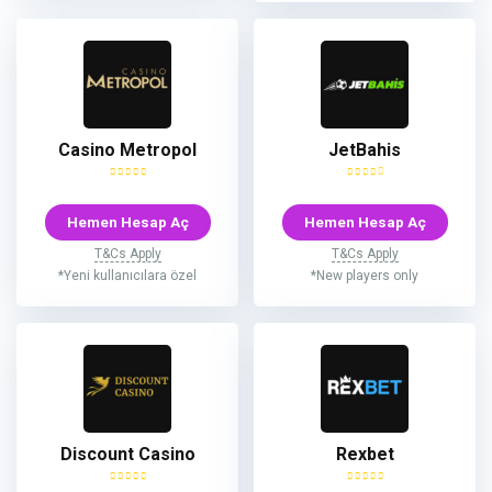
Casino Metropol
JetBahis
Hemen Hesap Aç
Hemen Hesap Aç
T&Cs Apply
T&Cs Apply
*Yeni kullanıcılara özel
*New players only
Discount Casino
Rexbet