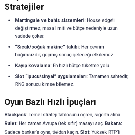
Stratejiler
Martingale ve bahis sistemleri:
House edge’i
değiştirmez; masa limiti ve bütçe nedeniyle uzun
vadede çöker.
“Sıcak/soğuk makine” takibi:
Her çevrim
bağımsızdır; geçmiş sonuç geleceği etkilemez.
Kayıp kovalama:
En hızlı bütçe tüketme yolu.
Slot “ipucu/sinyal” uygulamaları:
Tamamen sahtedir;
RNG sonucu kimse bilemez.
Oyun Bazlı Hızlı İpuçları
Blackjack:
Temel strateji tablosunu öğren, sigorta alma.
Rulet:
Her zaman Avrupa (tek sıfır) masayı seç.
Bakara:
Sadece banker’a oyna, tie’dan kaçın.
Slot:
Yüksek RTP’li