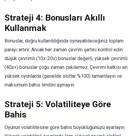
Strateji 4: Bonusları Akıllı
Kullanmak
Bonuslar, doğru kullanıldığında oynayabileceğiniz toplam
parayı artırır. Ancak her zaman çevrim şartını kontrol edin:
düşük çevrimli (10x-20x) bonuslar değerli, yüksek çevrimli
(40x+) bonuslar çoğu zaman çekilemez. Çevrimi katkısı en
yüksek oyunlarda (genelde slotlar %100) tamamlayın ve
maksimum bahis limitini aşmayın.
Strateji 5: Volatiliteye Göre
Bahis
Oyunun volatilitesine göre bahis büyüklüğünüzü ayarlayın.