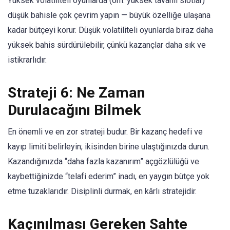
Yüksek volatiliteli oyunlarda (örn. yüksek tavanlı slotlar)
düşük bahisle çok çevrim yapın — büyük özelliğe ulaşana
kadar bütçeyi korur. Düşük volatiliteli oyunlarda biraz daha
yüksek bahis sürdürülebilir, çünkü kazançlar daha sık ve
istikrarlıdır.
Strateji 6: Ne Zaman
Durulacağını Bilmek
En önemli ve en zor strateji budur. Bir kazanç hedefi ve
kayıp limiti belirleyin; ikisinden birine ulaştığınızda durun.
Kazandığınızda “daha fazla kazanırım” açgözlülüğü ve
kaybettiğinizde “telafi ederim” inadı, en yaygın bütçe yok
etme tuzaklarıdır. Disiplinli durmak, en kârlı stratejidir.
Kaçınılması Gereken Sahte