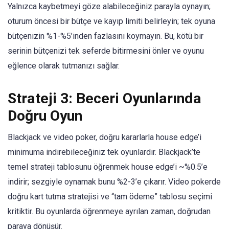
Yalnızca kaybetmeyi göze alabileceğiniz parayla oynayın;
oturum öncesi bir bütçe ve kayıp limiti belirleyin; tek oyuna
bütçenizin %1-%5’inden fazlasını koymayın. Bu, kötü bir
serinin bütçenizi tek seferde bitirmesini önler ve oyunu
eğlence olarak tutmanızı sağlar.
Strateji 3: Beceri Oyunlarında
Doğru Oyun
Blackjack ve video poker, doğru kararlarla house edge’i
minimuma indirebileceğiniz tek oyunlardır. Blackjack’te
temel strateji tablosunu öğrenmek house edge’i ~%0.5’e
indirir; sezgiyle oynamak bunu %2-3’e çıkarır. Video pokerde
doğru kart tutma stratejisi ve “tam ödeme” tablosu seçimi
kritiktir. Bu oyunlarda öğrenmeye ayrılan zaman, doğrudan
paraya dönüşür.