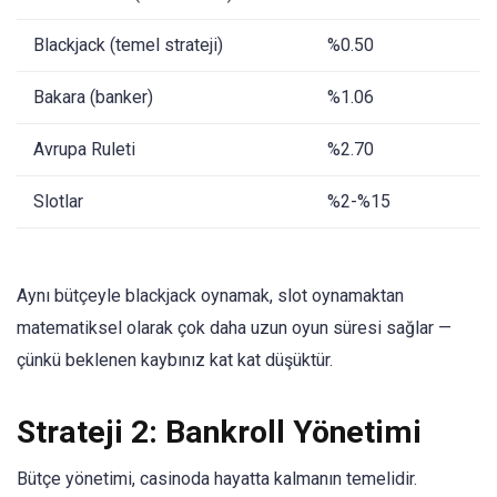
Blackjack (temel strateji)
%0.50
Bakara (banker)
%1.06
Avrupa Ruleti
%2.70
Slotlar
%2-%15
Aynı bütçeyle blackjack oynamak, slot oynamaktan
matematiksel olarak çok daha uzun oyun süresi sağlar —
çünkü beklenen kaybınız kat kat düşüktür.
Strateji 2: Bankroll Yönetimi
Bütçe yönetimi, casinoda hayatta kalmanın temelidir.