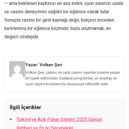
— ama beklenen kaybınızı en aza indirir, oyun sürenizi uzatır
ve casino deneyimini sağlıklı bir eğlence olarak tutar.
Sonuçta casino bir gelir kaynağı değil, bütçesi önceden
belirlenmiş bir eğlence biçimidir; bunu unutmamak, en
değerli stratejidir.
Yazar: Volkan Şen
Volkan Şen, casino ve canlı casino oyunları üzerine yazan
bir içerik editörüdür. Sadakat programları, ev avantajı ve
oyun seçimi konularında okuyucuya rehberlik eder.
İlgili İçerikler
Türkiye’ye Açık Poker Siteleri: 2025 Güncel
Rehberi ve En İyi Seçenekler