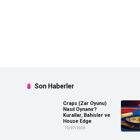
Son Haberler
Craps (Zar Oyunu)
Nasıl Oynanır?
Kurallar, Bahisler ve
House Edge
10/07/2026