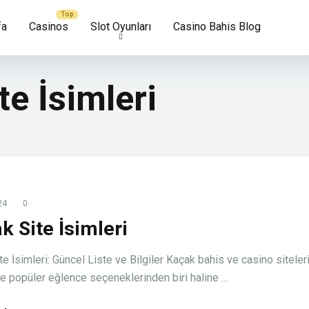
fa
Casinos
Slot Oyunları
Casino Bahis Blog
te İsimleri
24
0
k Site İsimleri
e İsimleri: Güncel Liste ve Bilgiler Kaçak bahis ve casino siteleri
e popüler eğlence seçeneklerinden biri haline ...