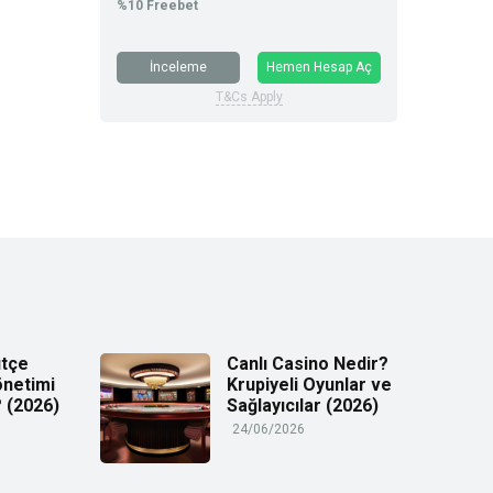
%10 Freebet
İnceleme
Hemen Hesap Aç
T&Cs Apply
ütçe
Canlı Casino Nedir?
önetimi
Krupiyeli Oyunlar ve
? (2026)
Sağlayıcılar (2026)
24/06/2026