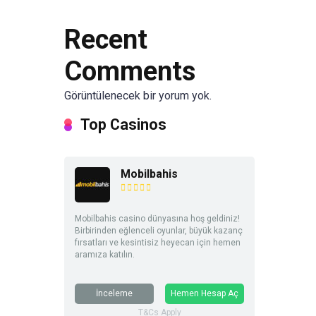
Recent
Comments
Görüntülenecek bir yorum yok.
Top Casinos
Mobilbahis
Mobilbahis casino dünyasına hoş geldiniz!
Birbirinden eğlenceli oyunlar, büyük kazanç
fırsatları ve kesintisiz heyecan için hemen
aramıza katılın.
İnceleme
Hemen Hesap Aç
T&Cs Apply