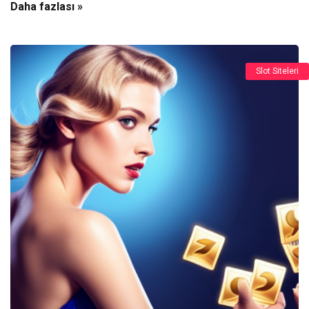
Daha fazlası »
Slot Siteleri