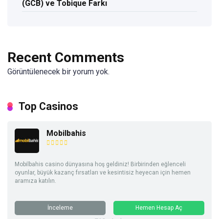
(GCB) ve Tobique Farkı
Recent Comments
Görüntülenecek bir yorum yok.
Top Casinos
Mobilbahis
Mobilbahis casino dünyasına hoş geldiniz! Birbirinden eğlenceli
oyunlar, büyük kazanç fırsatları ve kesintisiz heyecan için hemen
aramıza katılın.
İnceleme
Hemen Hesap Aç