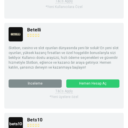
T&Cs Apply
*Yeni Kullanıcılara Özel
Betelli
Slotbon, casino ve slot oyunları dünyasında yeni bir soluk! En yeni slot
oyunları, yüksek kazanç fırsatları ve özel hoşgeldin bonuslarıyla sizi
bekliyor. Kullanıcı dostu arayüzü, hızlı ödeme seçenekleri ve güvenilir
hizmetiyle Slotbon, eğlence ve kazancı bir araya getiriyor. Hemen
katılın, şansınızı deneyin ve kazanmaya başlayın!
İnceleme
Hemen Hesap Aç
T&Cs Apply
*Yeni üyelere özel
Bets10