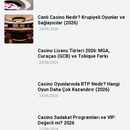
Canlı Casino Nedir? Krupiyeli Oyunlar ve
Sağlayıcılar (2026)
24/06/2026
Casino Lisans Türleri 2026: MGA,
Curaçao (GCB) ve Tobique Farkı
23/06/2026
Casino Oyunlarında RTP Nedir? Hangi
Oyun Daha Çok Kazandırır (2026)
23/06/2026
Casino Sadakat Programları ve VIP:
Değerli mi? 2026
17/06/2026