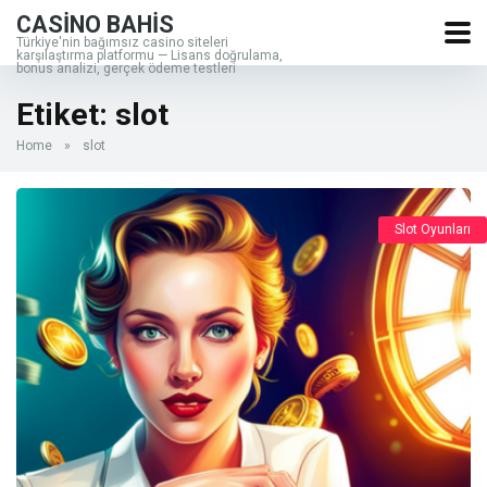
CASINO BAHIS
Türkiye'nin bağımsız casino siteleri
karşılaştırma platformu — Lisans doğrulama,
bonus analizi, gerçek ödeme testleri
Etiket:
slot
Home
»
slot
Slot Oyunları