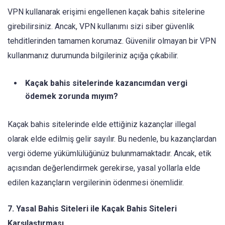
VPN kullanarak erişimi engellenen kaçak bahis sitelerine
girebilirsiniz. Ancak, VPN kullanımı sizi siber güvenlik
tehditlerinden tamamen korumaz. Güvenilir olmayan bir VPN
kullanmanız durumunda bilgileriniz açığa çıkabilir.
Kaçak bahis sitelerinde kazancımdan vergi
ödemek zorunda mıyım?
Kaçak bahis sitelerinde elde ettiğiniz kazançlar illegal
olarak elde edilmiş gelir sayılır. Bu nedenle, bu kazançlardan
vergi ödeme yükümlülüğünüz bulunmamaktadır. Ancak, etik
açısından değerlendirmek gerekirse, yasal yollarla elde
edilen kazançların vergilerinin ödenmesi önemlidir.
7. Yasal Bahis Siteleri ile Kaçak Bahis Siteleri
Karşılaştırması