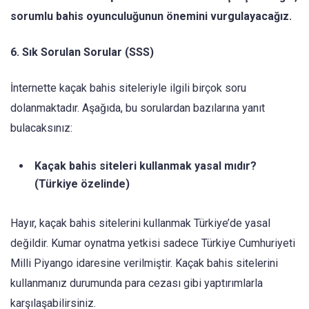
sorumlu bahis oyunculuğunun önemini vurgulayacağız.
6. Sık Sorulan Sorular (SSS)
İnternette kaçak bahis siteleriyle ilgili birçok soru
dolanmaktadır. Aşağıda, bu sorulardan bazılarına yanıt
bulacaksınız:
Kaçak bahis siteleri kullanmak yasal mıdır?
(Türkiye özelinde)
Hayır, kaçak bahis sitelerini kullanmak Türkiye’de yasal
değildir. Kumar oynatma yetkisi sadece Türkiye Cumhuriyeti
Milli Piyango idaresine verilmiştir. Kaçak bahis sitelerini
kullanmanız durumunda para cezası gibi yaptırımlarla
karşılaşabilirsiniz.