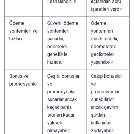
lisanslandırılır.
açısından soru
işaretleri vardır.
Ödeme
Güvenli ödeme
Ödeme
yöntemleri ve
yöntemleri
yöntemleri
hızları
sunarlar,
sınırlı olabilir,
ödemeler
ödemelerde
genellikle
gecikmeler
hızlıdır.
yaşanabilir.
Bonus ve
Çeşitli bonuslar
Cazip bonuslar
promosyonlar
ve
ve
promosyonlar
promosyonlar
sunarlar ancak
sunabilirler
kaçak bahis
ancak çevrim
siteleri kadar
şartları
yüksek
kullanıcıyı
olmayabilir.
zorlayabilir.