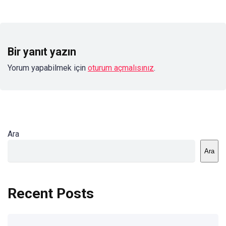
Bir yanıt yazın
Yorum yapabilmek için
oturum açmalısınız
.
Ara
Ara
Recent Posts