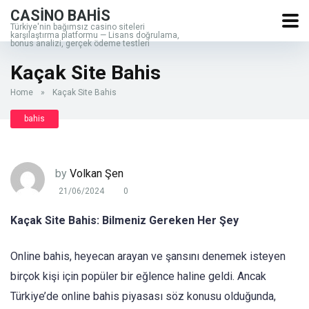
CASINO BAHIS
Türkiye'nin bağımsız casino siteleri
karşılaştırma platformu — Lisans doğrulama,
bonus analizi, gerçek ödeme testleri
Kaçak Site Bahis
Home
»
Kaçak Site Bahis
bahis
by
Volkan Şen
21/06/2024
0
Kaçak Site Bahis: Bilmeniz Gereken Her Şey
Online bahis, heyecan arayan ve şansını denemek isteyen
birçok kişi için popüler bir eğlence haline geldi. Ancak
Türkiye’de online bahis piyasası söz konusu olduğunda,