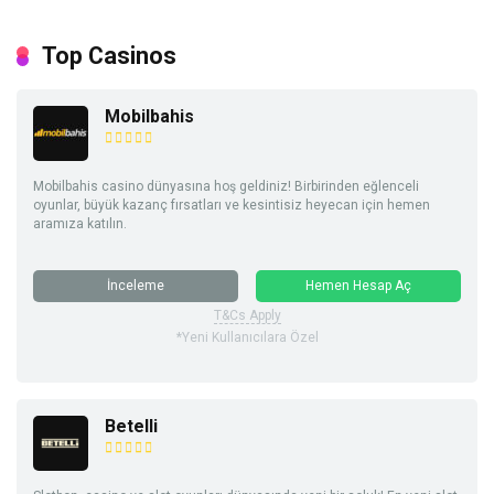
Top Casinos
Mobilbahis
Mobilbahis casino dünyasına hoş geldiniz! Birbirinden eğlenceli
oyunlar, büyük kazanç fırsatları ve kesintisiz heyecan için hemen
aramıza katılın.
İnceleme
Hemen Hesap Aç
T&Cs Apply
*Yeni Kullanıcılara Özel
Betelli