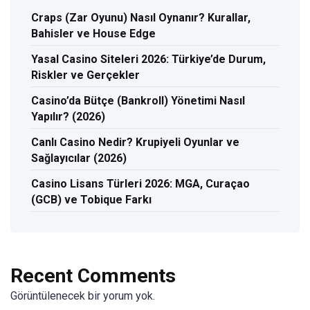
Craps (Zar Oyunu) Nasıl Oynanır? Kurallar,
Bahisler ve House Edge
Yasal Casino Siteleri 2026: Türkiye’de Durum,
Riskler ve Gerçekler
Casino’da Bütçe (Bankroll) Yönetimi Nasıl
Yapılır? (2026)
Canlı Casino Nedir? Krupiyeli Oyunlar ve
Sağlayıcılar (2026)
Casino Lisans Türleri 2026: MGA, Curaçao
(GCB) ve Tobique Farkı
Recent Comments
Görüntülenecek bir yorum yok.