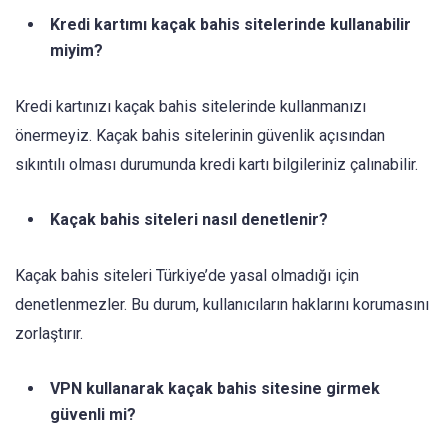
Kredi kartımı kaçak bahis sitelerinde kullanabilir
miyim?
Kredi kartınızı kaçak bahis sitelerinde kullanmanızı
önermeyiz. Kaçak bahis sitelerinin güvenlik açısından
sıkıntılı olması durumunda kredi kartı bilgileriniz çalınabilir.
Kaçak bahis siteleri nasıl denetlenir?
Kaçak bahis siteleri Türkiye’de yasal olmadığı için
denetlenmezler. Bu durum, kullanıcıların haklarını korumasını
zorlaştırır.
VPN kullanarak kaçak bahis sitesine girmek
güvenli mi?