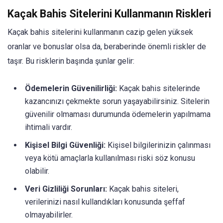
Kaçak Bahis Sitelerini Kullanmanın Riskleri
Kaçak bahis sitelerini kullanmanın cazip gelen yüksek
oranlar ve bonuslar olsa da, beraberinde önemli riskler de
taşır. Bu risklerin başında şunlar gelir:
Ödemelerin Güvenilirliği:
Kaçak bahis sitelerinde
kazancınızı çekmekte sorun yaşayabilirsiniz. Sitelerin
güvenilir olmaması durumunda ödemelerin yapılmama
ihtimali vardır.
Kişisel Bilgi Güvenliği:
Kişisel bilgilerinizin çalınması
veya kötü amaçlarla kullanılması riski söz konusu
olabilir.
Veri Gizliliği Sorunları:
Kaçak bahis siteleri,
verilerinizi nasıl kullandıkları konusunda şeffaf
olmayabilirler.