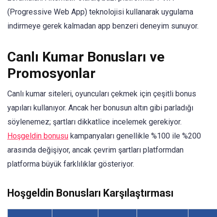
(Progressive Web App) teknolojisi kullanarak uygulama
indirmeye gerek kalmadan app benzeri deneyim sunuyor.
Canlı Kumar Bonusları ve
Promosyonlar
Canlı kumar siteleri, oyuncuları çekmek için çeşitli bonus
yapıları kullanıyor. Ancak her bonusun altın gibi parladığı
söylenemez; şartları dikkatlice incelemek gerekiyor.
Hoşgeldin bonusu
kampanyaları genellikle %100 ile %200
arasında değişiyor, ancak çevrim şartları platformdan
platforma büyük farklılıklar gösteriyor.
Hoşgeldin Bonusları Karşılaştırması