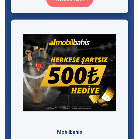
Mobilbahis