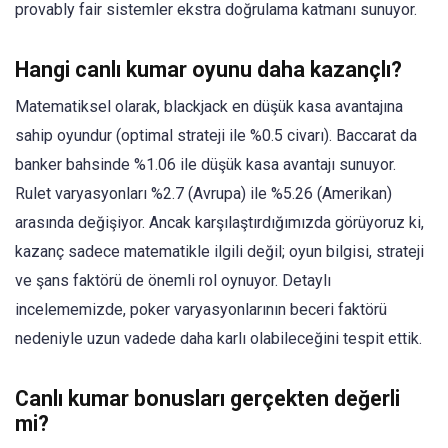
provably fair sistemler ekstra doğrulama katmanı sunuyor.
Hangi canlı kumar oyunu daha kazançlı?
Matematiksel olarak, blackjack en düşük kasa avantajına
sahip oyundur (optimal strateji ile %0.5 civarı). Baccarat da
banker bahsinde %1.06 ile düşük kasa avantajı sunuyor.
Rulet varyasyonları %2.7 (Avrupa) ile %5.26 (Amerikan)
arasında değişiyor. Ancak karşılaştırdığımızda görüyoruz ki,
kazanç sadece matematikle ilgili değil; oyun bilgisi, strateji
ve şans faktörü de önemli rol oynuyor. Detaylı
incelememizde, poker varyasyonlarının beceri faktörü
nedeniyle uzun vadede daha karlı olabileceğini tespit ettik.
Canlı kumar bonusları gerçekten değerli
mi?