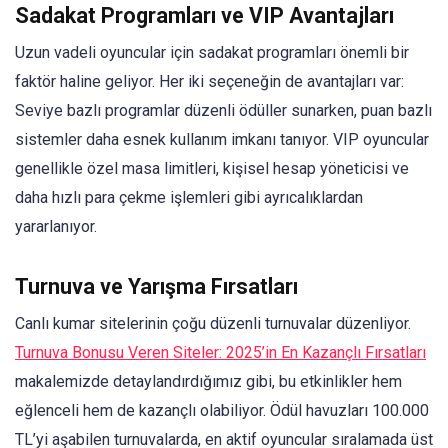
Sadakat Programları ve VIP Avantajları
Uzun vadeli oyuncular için sadakat programları önemli bir
faktör haline geliyor. Her iki seçeneğin de avantajları var:
Seviye bazlı programlar düzenli ödüller sunarken, puan bazlı
sistemler daha esnek kullanım imkanı tanıyor. VIP oyuncular
genellikle özel masa limitleri, kişisel hesap yöneticisi ve
daha hızlı para çekme işlemleri gibi ayrıcalıklardan
yararlanıyor.
Turnuva ve Yarışma Fırsatları
Canlı kumar sitelerinin çoğu düzenli turnuvalar düzenliyor.
Turnuva Bonusu Veren Siteler: 2025’in En Kazançlı Fırsatları
makalemizde detaylandırdığımız gibi, bu etkinlikler hem
eğlenceli hem de kazançlı olabiliyor. Ödül havuzları 100.000
TL’yi aşabilen turnuvalarda, en aktif oyuncular sıralamada üst