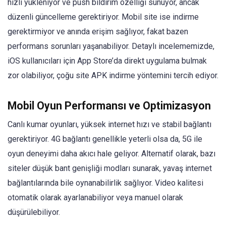
hızlı yükleniyor ve push bildirim özelliği sunuyor, ancak
düzenli güncelleme gerektiriyor. Mobil site ise indirme
gerektirmiyor ve anında erişim sağlıyor, fakat bazen
performans sorunları yaşanabiliyor. Detaylı incelememizde,
iOS kullanıcıları için App Store’da direkt uygulama bulmak
zor olabiliyor, çoğu site APK indirme yöntemini tercih ediyor.
Mobil Oyun Performansı ve Optimizasyon
Canlı kumar oyunları, yüksek internet hızı ve stabil bağlantı
gerektiriyor. 4G bağlantı genellikle yeterli olsa da, 5G ile
oyun deneyimi daha akıcı hale geliyor. Alternatif olarak, bazı
siteler düşük bant genişliği modları sunarak, yavaş internet
bağlantılarında bile oynanabilirlik sağlıyor. Video kalitesi
otomatik olarak ayarlanabiliyor veya manuel olarak
düşürülebiliyor.