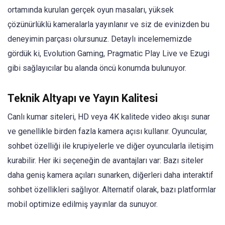
ortamında kurulan gerçek oyun masaları, yüksek
çözünürlüklü kameralarla yayınlanır ve siz de evinizden bu
deneyimin parçası olursunuz. Detaylı incelememizde
gördük ki, Evolution Gaming, Pragmatic Play Live ve Ezugi
gibi sağlayıcılar bu alanda öncü konumda bulunuyor.
Teknik Altyapı ve Yayın Kalitesi
Canlı kumar siteleri, HD veya 4K kalitede video akışı sunar
ve genellikle birden fazla kamera açısı kullanır. Oyuncular,
sohbet özelliği ile krupiyelerle ve diğer oyuncularla iletişim
kurabilir. Her iki seçeneğin de avantajları var: Bazı siteler
daha geniş kamera açıları sunarken, diğerleri daha interaktif
sohbet özellikleri sağlıyor. Alternatif olarak, bazı platformlar
mobil optimize edilmiş yayınlar da sunuyor.