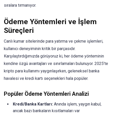
sıralara tırmanıyor.
Ödeme Yöntemleri ve İşlem
Süreçleri
Canlı kumar sitelerinde para yatırma ve çekme işlemleri,
kullanıcı deneyiminin kritik bir parçasıdır.
Karşılaştırdığımızda görüyoruz ki, her ödeme yönteminin
kendine özgü avantajları ve sınırlamaları bulunuyor. 2025’te
kripto para kullanımı yaygınlaşırken, geleneksel banka
havalesi ve kredi kartı seçenekleri hala popüler.
Popüler Ödeme Yöntemleri Analizi
Kredi/Banka Kartları:
Anında işlem, yaygın kabul,
ancak bazı bankaların kısıtlamaları var