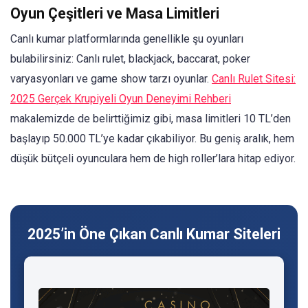
Oyun Çeşitleri ve Masa Limitleri
Canlı kumar platformlarında genellikle şu oyunları
bulabilirsiniz: Canlı rulet, blackjack, baccarat, poker
varyasyonları ve game show tarzı oyunlar.
Canlı Rulet Sitesi:
2025 Gerçek Krupiyeli Oyun Deneyimi Rehberi
makalemizde de belirttiğimiz gibi, masa limitleri 10 TL’den
başlayıp 50.000 TL’ye kadar çıkabiliyor. Bu geniş aralık, hem
düşük bütçeli oyunculara hem de high roller’lara hitap ediyor.
2025’in Öne Çıkan Canlı Kumar Siteleri