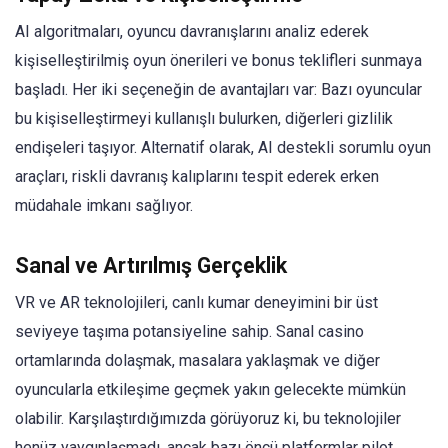
AI algoritmaları, oyuncu davranışlarını analiz ederek
kişiselleştirilmiş oyun önerileri ve bonus teklifleri sunmaya
başladı. Her iki seçeneğin de avantajları var: Bazı oyuncular
bu kişiselleştirmeyi kullanışlı bulurken, diğerleri gizlilik
endişeleri taşıyor. Alternatif olarak, AI destekli sorumlu oyun
araçları, riskli davranış kalıplarını tespit ederek erken
müdahale imkanı sağlıyor.
Sanal ve Artırılmış Gerçeklik
VR ve AR teknolojileri, canlı kumar deneyimini bir üst
seviyeye taşıma potansiyeline sahip. Sanal casino
ortamlarında dolaşmak, masalara yaklaşmak ve diğer
oyuncularla etkileşime geçmek yakın gelecekte mümkün
olabilir. Karşılaştırdığımızda görüyoruz ki, bu teknolojiler
henüz yaygınlaşmadı, ancak bazı öncü platformlar pilot