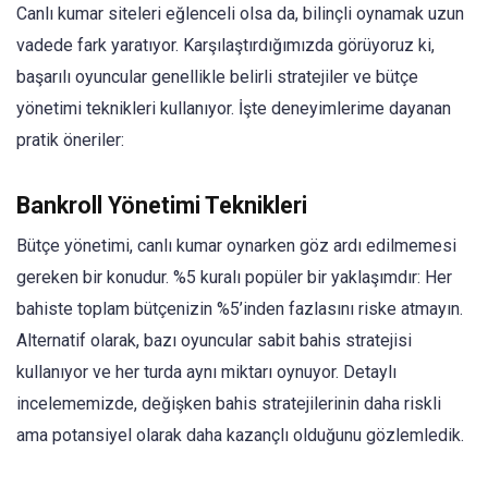
Canlı kumar siteleri eğlenceli olsa da, bilinçli oynamak uzun
vadede fark yaratıyor. Karşılaştırdığımızda görüyoruz ki,
başarılı oyuncular genellikle belirli stratejiler ve bütçe
yönetimi teknikleri kullanıyor. İşte deneyimlerime dayanan
pratik öneriler:
Bankroll Yönetimi Teknikleri
Bütçe yönetimi, canlı kumar oynarken göz ardı edilmemesi
gereken bir konudur. %5 kuralı popüler bir yaklaşımdır: Her
bahiste toplam bütçenizin %5’inden fazlasını riske atmayın.
Alternatif olarak, bazı oyuncular sabit bahis stratejisi
kullanıyor ve her turda aynı miktarı oynuyor. Detaylı
incelememizde, değişken bahis stratejilerinin daha riskli
ama potansiyel olarak daha kazançlı olduğunu gözlemledik.