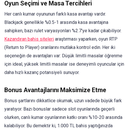
Oyun Seçimi ve Masa Tercihleri
Her canlı kumar oyununun farklı kasa avantajı vardır.
Blackjack genellikle %0.5-1 arasında kasa avantajına
sahipken, bazı rulet varyasyonları %2.7’ye kadar çıkabiliyor.
Kazandıran bahis siteleri
araştırması yaparken, oyun RTP
(Return to Player) oranlarını mutlaka kontrol edin. Her iki
seçeneğin de avantajları var: Düşük limitli masalar öğrenme
için ideal, yüksek limitli masalar ise deneyimli oyuncular için
daha hızlı kazanç potansiyeli sunuyor.
Bonus Avantajlarını Maksimize Etme
Bonus şartlarını dikkatlice okumak, uzun vadede büyük fark
yaratıyor. Bazı bonuslar sadece slot oyunlarında geçerli
olurken, canlı kumar oyunlarının katkı oranı %10-20 arasında
kalabiliyor. Bu demektir ki, 1.000 TL bahis yaptığınızda