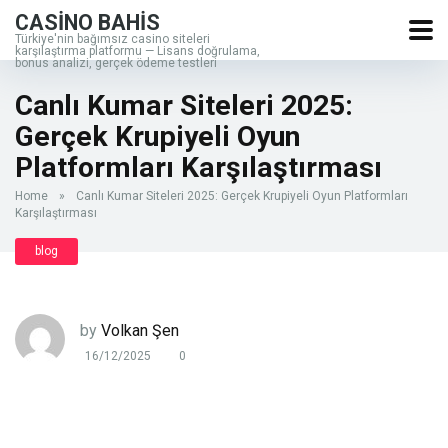
CASINO BAHIS
Türkiye'nin bağımsız casino siteleri
karşılaştırma platformu — Lisans doğrulama,
bonus analizi, gerçek ödeme testleri
Canlı Kumar Siteleri 2025:
Gerçek Krupiyeli Oyun
Platformları Karşılaştırması
Home
»
Canlı Kumar Siteleri 2025: Gerçek Krupiyeli Oyun Platformları
Karşılaştırması
blog
by
Volkan Şen
16/12/2025
0