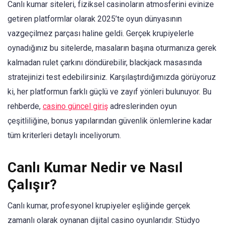
Canlı kumar siteleri, fiziksel casinoların atmosferini evinize
getiren platformlar olarak 2025’te oyun dünyasının
vazgeçilmez parçası haline geldi. Gerçek krupiyelerle
oynadığınız bu sitelerde, masaların başına oturmanıza gerek
kalmadan rulet çarkını döndürebilir, blackjack masasında
stratejinizi test edebilirsiniz. Karşılaştırdığımızda görüyoruz
ki, her platformun farklı güçlü ve zayıf yönleri bulunuyor. Bu
rehberde,
casino güncel giriş
adreslerinden oyun
çeşitliliğine, bonus yapılarından güvenlik önlemlerine kadar
tüm kriterleri detaylı inceliyorum.
Canlı Kumar Nedir ve Nasıl
Çalışır?
Canlı kumar, profesyonel krupiyeler eşliğinde gerçek
zamanlı olarak oynanan dijital casino oyunlarıdır. Stüdyo