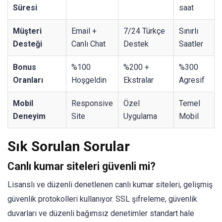
Süresi
saat
Müşteri
Email +
7/24 Türkçe
Sınırlı
Desteği
Canlı Chat
Destek
Saatler
Bonus
%100
%200 +
%300
Oranları
Hoşgeldin
Ekstralar
Agresif
Mobil
Responsive
Özel
Temel
Deneyim
Site
Uygulama
Mobil
Sık Sorulan Sorular
Canlı kumar siteleri güvenli mi?
Lisanslı ve düzenli denetlenen canlı kumar siteleri, gelişmiş
güvenlik protokolleri kullanıyor. SSL şifreleme, güvenlik
duvarları ve düzenli bağımsız denetimler standart hale