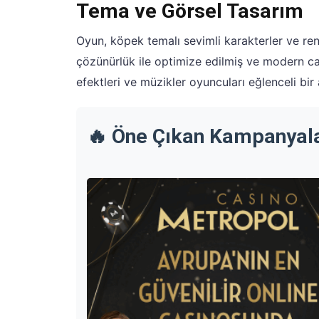
Tema ve Görsel Tasarım
Oyun, köpek temalı sevimli karakterler ve ren
çözünürlük ile optimize edilmiş ve modern ca
efektleri ve müzikler oyuncuları eğlenceli bir
🔥 Öne Çıkan Kampanyal