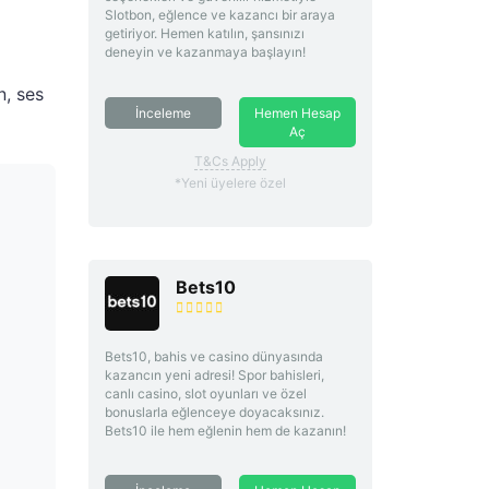
Slotbon, eğlence ve kazancı bir araya
getiriyor. Hemen katılın, şansınızı
deneyin ve kazanmaya başlayın!
n, ses
İnceleme
Hemen Hesap
Aç
T&Cs Apply
*Yeni üyelere özel
Bets10
Bets10, bahis ve casino dünyasında
kazancın yeni adresi! Spor bahisleri,
canlı casino, slot oyunları ve özel
bonuslarla eğlenceye doyacaksınız.
Bets10 ile hem eğlenin hem de kazanın!