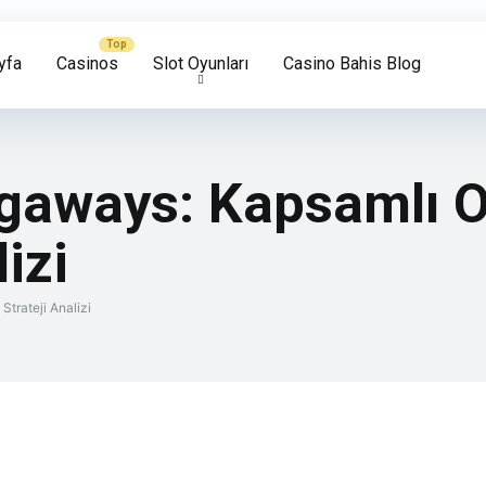
yfa
Casinos
Slot Oyunları
Casino Bahis Blog
aways: Kapsamlı O
izi
trateji Analizi