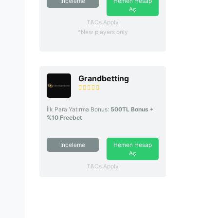
İnceleme
Hemen Hesap
Aç
T&Cs Apply
*New players only
Grandbetting
İlk Para Yatırma Bonus:
500TL Bonus +
%10 Freebet
İnceleme
Hemen Hesap
Aç
T&Cs Apply