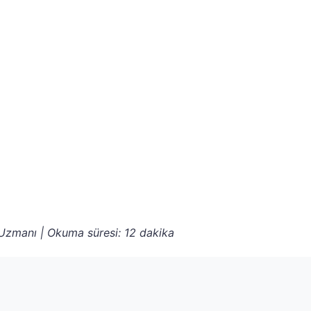
Uzmanı | Okuma süresi: 12 dakika