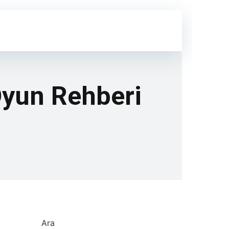
yun Rehberi
Ara