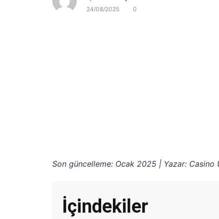
24/08/2025
0
Son güncelleme: Ocak 2025 | Yazar: Casino 
İçindekiler