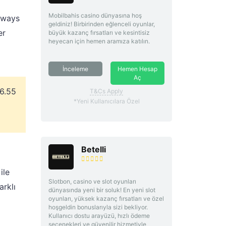
Mobilbahis casino dünyasına hoş
gaways
geldiniz! Birbirinden eğlenceli oyunlar,
er
büyük kazanç fırsatları ve kesintisiz
heyecan için hemen aramıza katılın.
İnceleme
Hemen Hesap
Aç
6.55
T&Cs Apply
*Yeni Kullanıcılara Özel
Betelli
ile
Slotbon, casino ve slot oyunları
arklı
dünyasında yeni bir soluk! En yeni slot
oyunları, yüksek kazanç fırsatları ve özel
hoşgeldin bonuslarıyla sizi bekliyor.
Kullanıcı dostu arayüzü, hızlı ödeme
seçenekleri ve güvenilir hizmetiyle