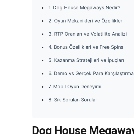
1. Dog House Megaways Nedir?
2. Oyun Mekanikleri ve Özellikler
3. RTP Oranları ve Volatilite Analizi
4. Bonus Özellikleri ve Free Spins
5. Kazanma Stratejileri ve İpuçları
6. Demo vs Gerçek Para Karşılaştırma
7. Mobil Oyun Deneyimi
8. Sık Sorulan Sorular
Dog House Megaway