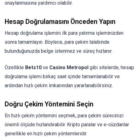
onaylanmasına yardımcı olabilir.
Hesap Doğrulamasını Önceden Yapın
Hesap doğrulama işlemini ilk para yatırma işleminizden
sonra tamamlayın. Böylece, para çekim talebinde
bulunduğunuzda belge istenmez ve süreç hızlanır.
Özellikle
Bets10
ve
Casino Metropol
gibi sitelerde, hesap
doğrulama işlemi birkaç saat içinde tamamlanabilir ve
ardından hızlı çekim imkanından yararlanabilirsiniz.
Doğru Çekim Yöntemini Seçin
En hızlı çekim yöntemini seçmek, para çekim sürecinizi
önemli ölçüde hızlandırabilir. Kripto paralar ve e-cüzdanlar
genellikle en hızlı çekim yöntemleridir.