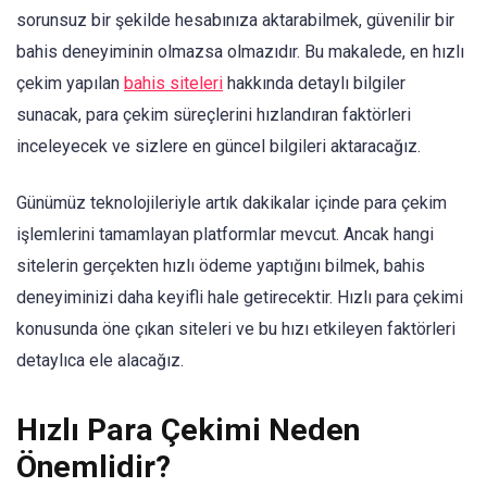
sorunsuz bir şekilde hesabınıza aktarabilmek, güvenilir bir
bahis deneyiminin olmazsa olmazıdır. Bu makalede, en hızlı
çekim yapılan
bahis siteleri
hakkında detaylı bilgiler
sunacak, para çekim süreçlerini hızlandıran faktörleri
inceleyecek ve sizlere en güncel bilgileri aktaracağız.
Günümüz teknolojileriyle artık dakikalar içinde para çekim
işlemlerini tamamlayan platformlar mevcut. Ancak hangi
sitelerin gerçekten hızlı ödeme yaptığını bilmek, bahis
deneyiminizi daha keyifli hale getirecektir. Hızlı para çekimi
konusunda öne çıkan siteleri ve bu hızı etkileyen faktörleri
detaylıca ele alacağız.
Hızlı Para Çekimi Neden
Önemlidir?