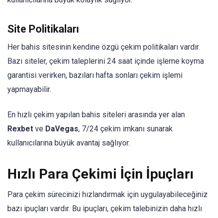
Site Politikaları
Her bahis sitesinin kendine özgü çekim politikaları vardır.
Bazı siteler, çekim taleplerini 24 saat içinde işleme koyma
garantisi verirken, bazıları hafta sonları çekim işlemi
yapmayabilir.
En hızlı çekim yapılan bahis siteleri arasında yer alan
Rexbet
ve
DaVegas
, 7/24 çekim imkanı sunarak
kullanıcılarına büyük avantaj sağlıyor.
Hızlı Para Çekimi İçin İpuçları
Para çekim sürecinizi hızlandırmak için uygulayabileceğiniz
bazı ipuçları vardır. Bu ipuçları, çekim talebinizin daha hızlı