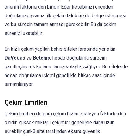
önemli faktörlerden biridir. Eğer hesabınızı önceden
doğrulamadıysanız, ilk çekim talebinizde belge istenmesi
ve bu sürecin tamamlanması gerekebilir. Bu da çekim
sürenizi uzatabilir.
En hızlı çekim yapılan bahis siteleri arasında yer alan
DaVegas
ve
Betchip
, hesap doğrulama sürecini
basitleştirerek kullanıcılarına kolaylık sağlıyor. Bu sitelerde
hesap doğrulama işlemi genellikle birkaç saat içinde
tamamlanıyor.
Çekim Limitleri
Çekim limitleri de para çekim hızını etkileyen faktörlerden
biridir. Yüksek miktarlı çekimler genellikle daha uzun
sürebilir çünkü site tarafından ekstra güvenlik