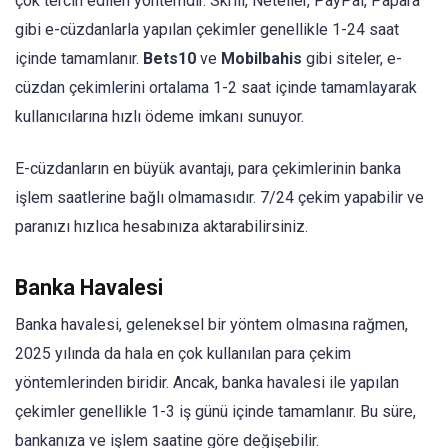
çok tercih edilen yöntemdir. Skrill, Neteller, PayPal, Papara
gibi e-cüzdanlarla yapılan çekimler genellikle 1-24 saat
içinde tamamlanır.
Bets10
ve
Mobilbahis
gibi siteler, e-
cüzdan çekimlerini ortalama 1-2 saat içinde tamamlayarak
kullanıcılarına hızlı ödeme imkanı sunuyor.
E-cüzdanların en büyük avantajı, para çekimlerinin banka
işlem saatlerine bağlı olmamasıdır. 7/24 çekim yapabilir ve
paranızı hızlıca hesabınıza aktarabilirsiniz.
Banka Havalesi
Banka havalesi, geleneksel bir yöntem olmasına rağmen,
2025 yılında da hala en çok kullanılan para çekim
yöntemlerinden biridir. Ancak, banka havalesi ile yapılan
çekimler genellikle 1-3 iş günü içinde tamamlanır. Bu süre,
bankanıza ve işlem saatine göre değişebilir.