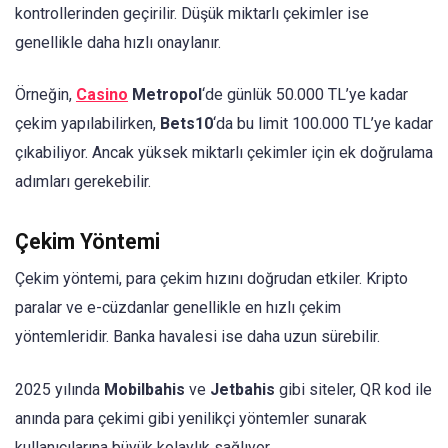
kontrollerinden geçirilir. Düşük miktarlı çekimler ise
genellikle daha hızlı onaylanır.
Örneğin,
Casino
Metropol
‘de günlük 50.000 TL’ye kadar
çekim yapılabilirken,
Bets10
‘da bu limit 100.000 TL’ye kadar
çıkabiliyor. Ancak yüksek miktarlı çekimler için ek doğrulama
adımları gerekebilir.
Çekim Yöntemi
Çekim yöntemi, para çekim hızını doğrudan etkiler. Kripto
paralar ve e-cüzdanlar genellikle en hızlı çekim
yöntemleridir. Banka havalesi ise daha uzun sürebilir.
2025 yılında
Mobilbahis
ve
Jetbahis
gibi siteler, QR kod ile
anında para çekimi gibi yenilikçi yöntemler sunarak
kullanıcılarına büyük kolaylık sağlıyor.