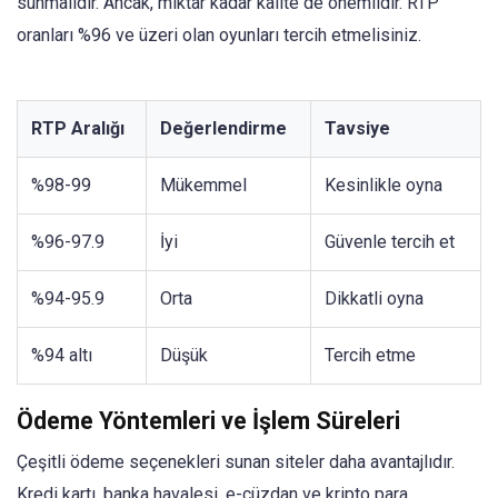
sunmalıdır. Ancak, miktar kadar kalite de önemlidir. RTP
oranları %96 ve üzeri olan oyunları tercih etmelisiniz.
RTP Aralığı
Değerlendirme
Tavsiye
%98-99
Mükemmel
Kesinlikle oyna
%96-97.9
İyi
Güvenle tercih et
%94-95.9
Orta
Dikkatli oyna
%94 altı
Düşük
Tercih etme
Ödeme Yöntemleri ve İşlem Süreleri
Çeşitli ödeme seçenekleri sunan siteler daha avantajlıdır.
Kredi kartı, banka havalesi, e-cüzdan ve kripto para