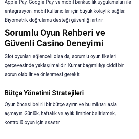
Apple Pay, Google Pay ve mobil bankacılık uygulamaları ile
entegrasyon, mobil kullanıcılar için büyük kolaylık sağlar.
Biyometrik doğrulama desteği güvenliği artırır.
Sorumlu Oyun Rehberi ve
Güvenli Casino Deneyimi
Slot oyunları eğlenceli olsa da, sorumlu oyun ilkeleri
çerçevesinde yaklaşılmalıdır. Kumar bağımlılığı ciddi bir
sorun olabilir ve önlenmesi gerekir.
Bütçe Yönetimi Stratejileri
Oyun öncesi belirli bir bütçe ayırın ve bu miktarı asla
aşmayın. Günlük, haftalık ve aylık limitler belirlemek,
kontrollü oyun için esastır.