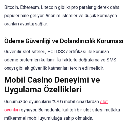
Bitcoin, Ethereum, Litecoin gibi kripto paralar giderek daha
popüler hale geliyor. Anonim işlemler ve düşük komisyon
oranları avantaj sağlar.
Ödeme Güvenliği ve Dolandırıcılık Koruması
Güvenilir slot siteleri, PCI DSS sertifikası ile korunan
ödeme sistemleri kullanır. İki faktörlü doğrulama ve SMS
onayı gibi ek güvenlik katmanları tercih edilmelidir.
Mobil Casino Deneyimi ve
Uygulama Özellikleri
Günümüzde oyuncuların %70’i mobil cihazlardan
slot
oyunları
oynuyor. Bu nedenle, kaliteli bir slot sitesi mutlaka
mükemmel mobil uyumluluğa sahip olmalıdır.