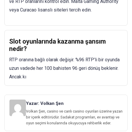
ve RTP oranlarını kontrol edin. Malta Gaming Authority
veya Curacao lisanslı siteleri tercih edin.
Slot oyunlarında kazanma şansım
nedir?
RTP oranına bağlı olarak değişir. %96 RTP’li bir oyunda
uzun vadede her 100 bahisten 96 geri dönüş beklenir.
Ancak kı
Yazar: Volkan Şen
Volkan Şen, casino ve canlı casino oyunları üzerine yazan
bir içerik editörüdür. Sadakat programları, ev avantajı ve
oyun seçimi konularında okuyucuya rehberlik eder.