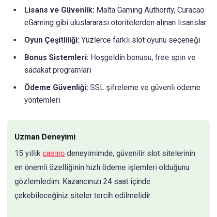
Lisans ve Güvenlik:
Malta Gaming Authority, Curacao
eGaming gibi uluslararası otoritelerden alınan lisanslar
Oyun Çeşitliliği:
Yüzlerce farklı slot oyunu seçeneği
Bonus Sistemleri:
Hoşgeldin bonusu, free spin ve
sadakat programları
Ödeme Güvenliği:
SSL şifreleme ve güvenli ödeme
yöntemleri
Uzman Deneyimi
15 yıllık
casino
deneyimimde, güvenilir slot sitelerinin
en önemli özelliğinin hızlı ödeme işlemleri olduğunu
gözlemledim. Kazancınızı 24 saat içinde
çekebileceğiniz siteler tercih edilmelidir.