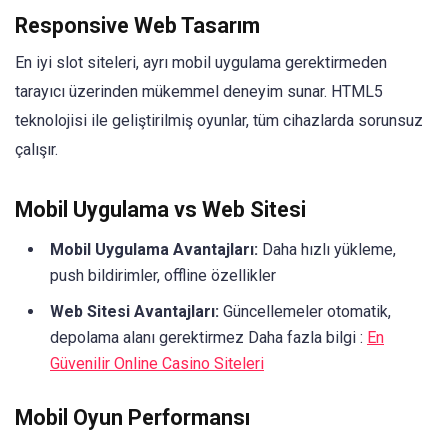
Responsive Web Tasarım
En iyi slot siteleri, ayrı mobil uygulama gerektirmeden
tarayıcı üzerinden mükemmel deneyim sunar. HTML5
teknolojisi ile geliştirilmiş oyunlar, tüm cihazlarda sorunsuz
çalışır.
Mobil Uygulama vs Web Sitesi
Mobil Uygulama Avantajları:
Daha hızlı yükleme,
push bildirimler, offline özellikler
Web Sitesi Avantajları:
Güncellemeler otomatik,
depolama alanı gerektirmez Daha fazla bilgi :
En
Güvenilir Online Casino Siteleri
Mobil Oyun Performansı