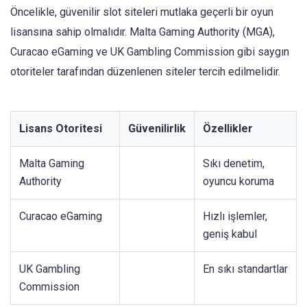
Öncelikle, güvenilir slot siteleri mutlaka geçerli bir oyun
lisansına sahip olmalıdır. Malta Gaming Authority (MGA),
Curacao eGaming ve UK Gambling Commission gibi saygın
otoriteler tarafından düzenlenen siteler tercih edilmelidir.
Lisans Otoritesi
Güvenilirlik
Özellikler
Malta Gaming
Sıkı denetim,
Authority
oyuncu koruma
Curacao eGaming
Hızlı işlemler,
geniş kabul
UK Gambling
En sıkı standartlar
Commission