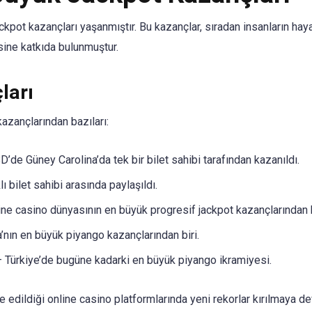
ckpot kazançları yaşanmıştır. Bu kazançlar, sıradan insanların haya
sine katkıda bulunmuştur.
ları
azançlarından bazıları:
’de Güney Carolina’da tek bir bilet sahibi tarafından kazanıldı.
ı bilet sahibi arasında paylaşıldı.
ne casino dünyasının en büyük progresif jackpot kazançlarından b
nın en büyük piyango kazançlarından biri.
 Türkiye’de bugüne kadarki en büyük piyango ikramiyesi.
gre edildiği online casino platformlarında yeni rekorlar kırılmaya 