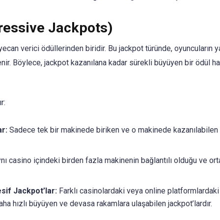
gressive Jackpots)
ecan verici ödüllerinden biridir. Bu jackpot türünde, oyuncuların y
nir. Böylece, jackpot kazanılana kadar sürekli büyüyen bir ödül h
r:
r:
Sadece tek bir makinede biriken ve o makinede kazanılabilen
nı casino içindeki birden fazla makinenin bağlantılı olduğu ve ort
if Jackpot’lar:
Farklı casinolardaki veya online platformlardaki
aha hızlı büyüyen ve devasa rakamlara ulaşabilen jackpot’lardır.