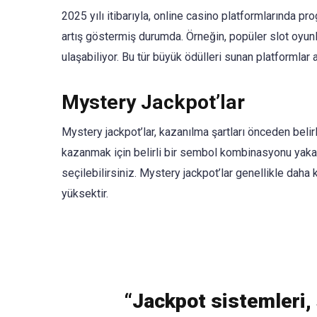
2025 yılı itibarıyla, online casino platformlarında pr
artış göstermiş durumda. Örneğin, popüler slot oyunl
ulaşabiliyor. Bu tür büyük ödülleri sunan platformlar
Mystery Jackpot’lar
Mystery jackpot’lar, kazanılma şartları önceden belirl
kazanmak için belirli bir sembol kombinasyonu yaka
seçilebilirsiniz. Mystery jackpot’lar genellikle daha
yüksektir.
“Jackpot sistemleri,