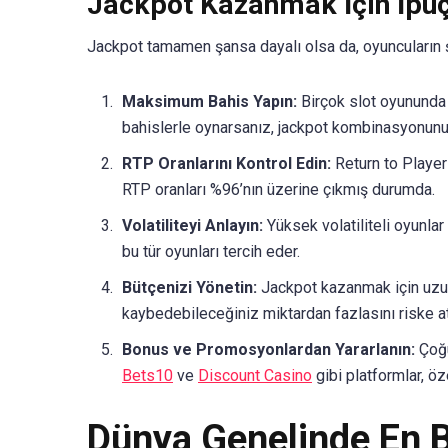
Jackpot Kazanmak İçin İpuç
Jackpot tamamen şansa dayalı olsa da, oyuncuların şans
Maksimum Bahis Yapın:
Birçok slot oyununda
bahislerle oynarsanız, jackpot kombinasyonunu 
RTP Oranlarını Kontrol Edin:
Return to Player
RTP oranları %96’nın üzerine çıkmış durumda.
Volatiliteyi Anlayın:
Yüksek volatiliteli oyunla
bu tür oyunları tercih eder.
Bütçenizi Yönetin:
Jackpot kazanmak için uzun 
kaybedebileceğiniz miktardan fazlasını riske a
Bonus ve Promosyonlardan Yararlanın:
Çoğu
Bets10
ve
Discount Casino
gibi platformlar, ö
Dünya Genelinde En 