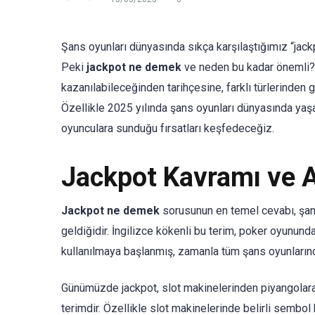
Şans oyunları dünyasında sıkça karşılaştığımız “jack
Peki
jackpot ne demek
ve neden bu kadar önemli? B
kazanılabileceğinden tarihçesine, farklı türlerinde
Özellikle 2025 yılında şans oyunları dünyasında yaşan
oyunculara sunduğu fırsatları keşfedeceğiz.
Jackpot Kavramı ve 
Jackpot ne demek
sorusunun en temel cevabı, şan
geldiğidir. İngilizce kökenli bu terim, poker oyunund
kullanılmaya başlanmış, zamanla tüm şans oyunlarında
Günümüzde jackpot, slot makinelerinden piyangolar
terimdir. Özellikle slot makinelerinde belirli semb