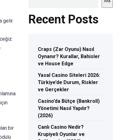
Ara
Recent Posts
 gelir.
ceğiz.
e
Craps (Zar Oyunu) Nasıl
Oynanır? Kurallar, Bahisler
ve House Edge
Yasal Casino Siteleri 2026:
Türkiye’de Durum, Riskler
ve Gerçekler
nlamına
Casino’da Bütçe (Bankroll)
için
Yönetimi Nasıl Yapılır?
(2026)
Canlı Casino Nedir?
lan bir
Krupiyeli Oyunlar ve
 ödülü