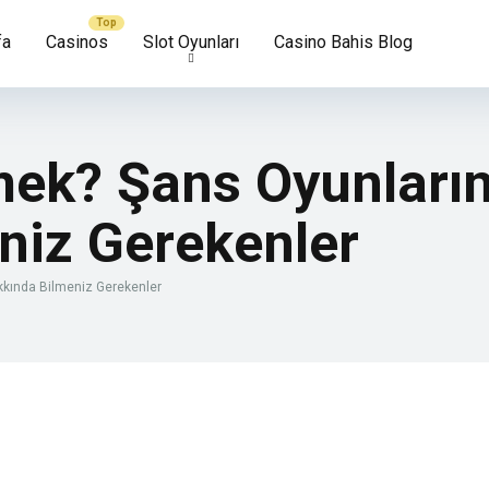
fa
Casinos
Slot Oyunları
Casino Bahis Blog
ek? Şans Oyunların
niz Gerekenler
kında Bilmeniz Gerekenler