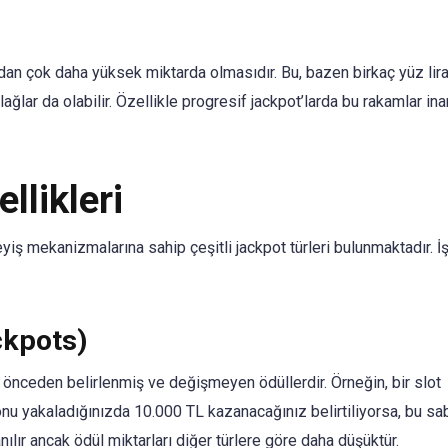
dan çok daha yüksek miktarda olmasıdır. Bu, bazen birkaç yüz lir
ağlar da olabilir. Özellikle progresif jackpot’larda bu rakamlar in
llikleri
leyiş mekanizmalarına sahip çeşitli jackpot türleri bulunmaktadır. İ
ckpots)
rı önceden belirlenmiş ve değişmeyen ödüllerdir. Örneğin, bir slot
u yakaladığınızda 10.000 TL kazanacağınız belirtiliyorsa, bu sab
anılır ancak ödül miktarları diğer türlere göre daha düşüktür.