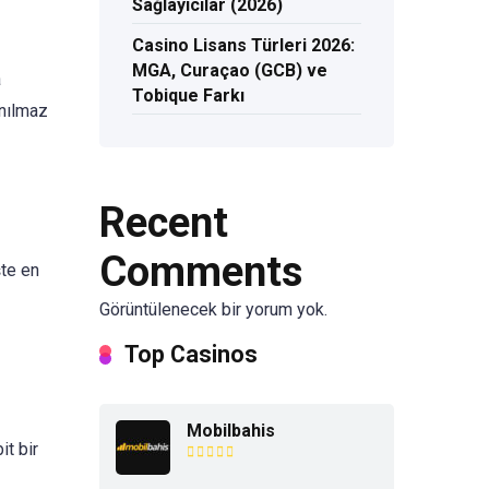
Sağlayıcılar (2026)
Casino Lisans Türleri 2026:
MGA, Curaçao (GCB) ve
a
Tobique Farkı
anılmaz
Recent
Comments
şte en
Görüntülenecek bir yorum yok.
Top Casinos
Mobilbahis
it bir