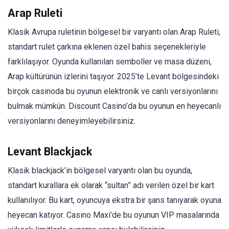
Arap Ruleti
Klasik Avrupa ruletinin bölgesel bir varyantı olan Arap Ruleti,
standart rulet çarkına eklenen özel bahis seçenekleriyle
farklılaşıyor. Oyunda kullanılan semboller ve masa düzeni,
Arap kültürünün izlerini taşıyor. 2025’te Levant bölgesindeki
birçok casinoda bu oyunun elektronik ve canlı versiyonlarını
bulmak mümkün. Discount Casino’da bu oyunun en heyecanlı
versiyonlarını deneyimleyebilirsiniz.
Levant Blackjack
Klasik blackjack’in bölgesel varyantı olan bu oyunda,
standart kurallara ek olarak “sultan” adı verilen özel bir kart
kullanılıyor. Bu kart, oyuncuya ekstra bir şans tanıyarak oyuna
heyecan katıyor. Casino Maxi’de bu oyunun VIP masalarında