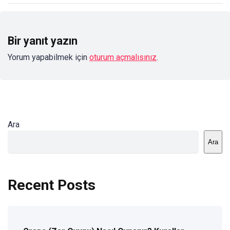
Bir yanıt yazın
Yorum yapabilmek için
oturum açmalısınız
.
Ara
Ara
Recent Posts