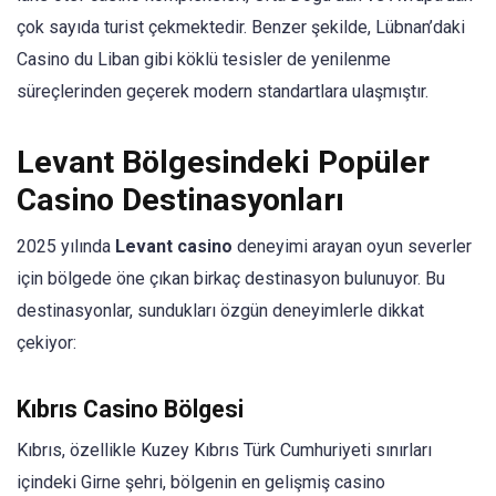
çok sayıda turist çekmektedir. Benzer şekilde, Lübnan’daki
Casino du Liban gibi köklü tesisler de yenilenme
süreçlerinden geçerek modern standartlara ulaşmıştır.
Levant Bölgesindeki Popüler
Casino Destinasyonları
2025 yılında
Levant casino
deneyimi arayan oyun severler
için bölgede öne çıkan birkaç destinasyon bulunuyor. Bu
destinasyonlar, sundukları özgün deneyimlerle dikkat
çekiyor:
Kıbrıs Casino Bölgesi
Kıbrıs, özellikle Kuzey Kıbrıs Türk Cumhuriyeti sınırları
içindeki Girne şehri, bölgenin en gelişmiş casino