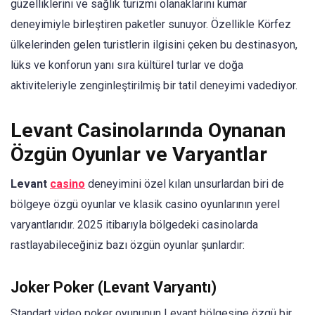
güzelliklerini ve sağlık turizmi olanaklarını kumar
deneyimiyle birleştiren paketler sunuyor. Özellikle Körfez
ülkelerinden gelen turistlerin ilgisini çeken bu destinasyon,
lüks ve konforun yanı sıra kültürel turlar ve doğa
aktiviteleriyle zenginleştirilmiş bir tatil deneyimi vadediyor.
Levant Casinolarında Oynanan
Özgün Oyunlar ve Varyantlar
Levant
casino
deneyimini özel kılan unsurlardan biri de
bölgeye özgü oyunlar ve klasik casino oyunlarının yerel
varyantlarıdır. 2025 itibarıyla bölgedeki casinolarda
rastlayabileceğiniz bazı özgün oyunlar şunlardır:
Joker Poker (Levant Varyantı)
Standart video poker oyununun Levant bölgesine özgü bir