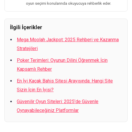
oyun seçimi konularında okuyucuya rehberlik eder.
İlgili İçerikler
Mega Moolah Jackpot: 2025 Rehberi ve Kazanma
Stratejileri
Poker Terimleri: Oyunun Dilini Öğrenmek İçin
Kapsamlı Rehber
En İyi Kaçak Bahis Sitesi Arayışında: Hangi Site
Sizin İçin En İyisi?
Güvenilir Oyun Siteleri: 2025’de Güvenle
Oynayabileceğiniz Platformlar