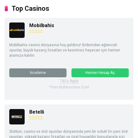
Top Casinos
Mobilbahis
Mobilbahis casino dünyasına hoş geldiniz! Birbirinden eğlenceli
oyunlar, büyük kazanç fırsatları ve kesintisiz heyecan için hemen
aramıza katılın.
İnceleme
Hemen Hesap Aç
T&Cs Apply
*Yeni Kullanıcılara Özel
Betelli
Slotbon, casino ve slot oyunları dünyasında yeni bir soluk! En yeni slot
oyunları, yüksek kazanç fırsatları ve özel hoşgeldin bonuslarıyla sizi