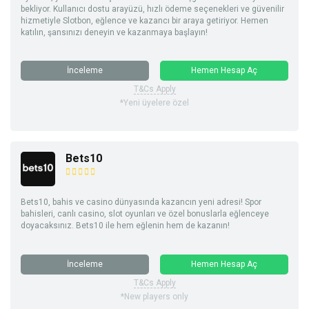
bekliyor. Kullanıcı dostu arayüzü, hızlı ödeme seçenekleri ve güvenilir
hizmetiyle Slotbon, eğlence ve kazancı bir araya getiriyor. Hemen
katılın, şansınızı deneyin ve kazanmaya başlayın!
İnceleme
Hemen Hesap Aç
T&Cs Apply
*Yeni üyelere özel
Bets10
Bets10, bahis ve casino dünyasında kazancın yeni adresi! Spor
bahisleri, canlı casino, slot oyunları ve özel bonuslarla eğlenceye
doyacaksınız. Bets10 ile hem eğlenin hem de kazanın!
İnceleme
Hemen Hesap Aç
T&Cs Apply
*New players only