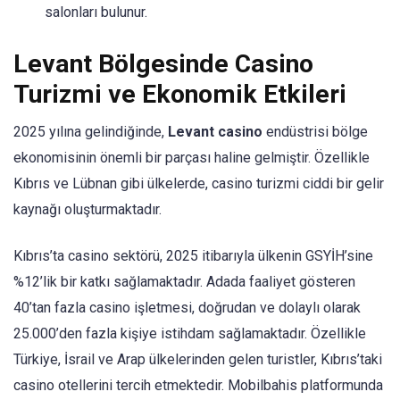
salonları bulunur.
Levant Bölgesinde Casino
Turizmi ve Ekonomik Etkileri
2025 yılına gelindiğinde,
Levant casino
endüstrisi bölge
ekonomisinin önemli bir parçası haline gelmiştir. Özellikle
Kıbrıs ve Lübnan gibi ülkelerde, casino turizmi ciddi bir gelir
kaynağı oluşturmaktadır.
Kıbrıs’ta casino sektörü, 2025 itibarıyla ülkenin GSYİH’sine
%12’lik bir katkı sağlamaktadır. Adada faaliyet gösteren
40’tan fazla casino işletmesi, doğrudan ve dolaylı olarak
25.000’den fazla kişiye istihdam sağlamaktadır. Özellikle
Türkiye, İsrail ve Arap ülkelerinden gelen turistler, Kıbrıs’taki
casino otellerini tercih etmektedir. Mobilbahis platformunda