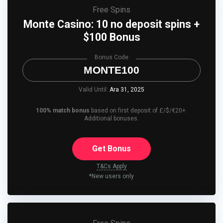
Free Spins
Monte Casino: 10 no deposit spins +
$100 Bonus
Bonus Code
MONTE100
Valid Until:
Ara 31, 2025
100% match bonus
based on first deposit of £/$/€20+.
Additional bonuses.
Get Bonus
T&Cs Apply
*New users only