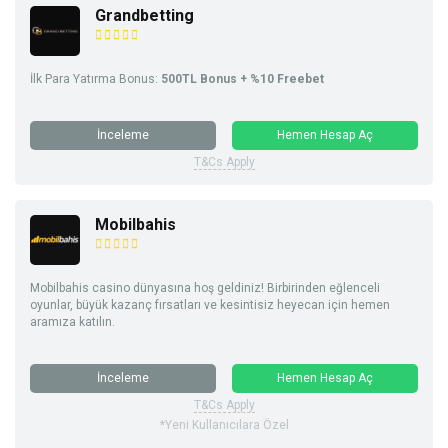
Grandbetting
İlk Para Yatırma Bonus:
500TL Bonus + %10 Freebet
İnceleme
Hemen Hesap Aç
T&Cs Apply
Mobilbahis
Mobilbahis casino dünyasına hoş geldiniz! Birbirinden eğlenceli
oyunlar, büyük kazanç fırsatları ve kesintisiz heyecan için hemen
aramıza katılın.
İnceleme
Hemen Hesap Aç
T&Cs Apply
*Yeni Kullanıcılara Özel