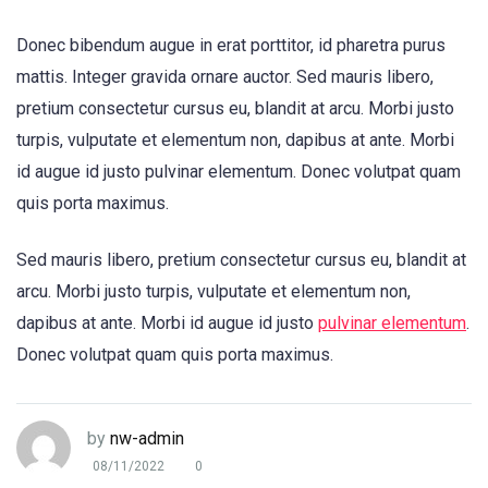
Donec bibendum augue in erat porttitor, id pharetra purus
mattis. Integer gravida ornare auctor. Sed mauris libero,
pretium consectetur cursus eu, blandit at arcu. Morbi justo
turpis, vulputate et elementum non, dapibus at ante. Morbi
id augue id justo pulvinar elementum. Donec volutpat quam
quis porta maximus.
Sed mauris libero, pretium consectetur cursus eu, blandit at
arcu. Morbi justo turpis, vulputate et elementum non,
dapibus at ante. Morbi id augue id justo
pulvinar elementum
.
Donec volutpat quam quis porta maximus.
by
nw-admin
08/11/2022
0