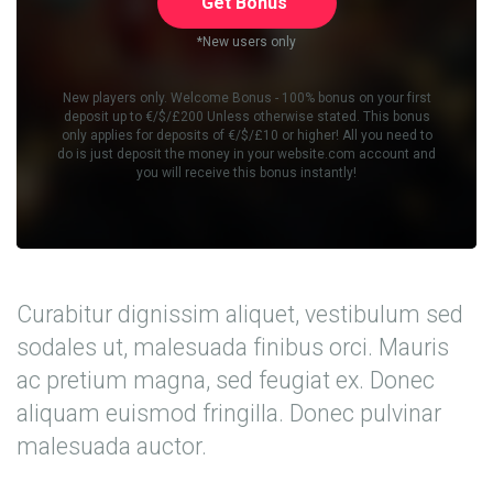
Get Bonus
*New users only
New players only. Welcome Bonus - 100% bonus on your first
deposit up to €/$/£200 Unless otherwise stated. This bonus
only applies for deposits of €/$/£10 or higher! All you need to
do is just deposit the money in your website.com account and
you will receive this bonus instantly!
Curabitur dignissim aliquet, vestibulum sed
sodales ut, malesuada finibus orci. Mauris
ac pretium magna, sed feugiat ex. Donec
aliquam euismod fringilla. Donec pulvinar
malesuada auctor.