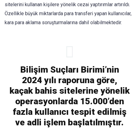
sitelerini kullanan kişilere yönelik cezai yaptırımlar artırıldı.
Özellikle büyük miktarlarda para transferi yapan kullanıcılar,
kara para aklama soruşturmalarına dahil olabilmektedir.
Bilişim Suçları Birimi’nin
2024 yılı raporuna göre,
kaçak bahis sitelerine yönelik
operasyonlarda 15.000’den
fazla kullanıcı tespit edilmiş
ve adli işlem başlatılmıştır.