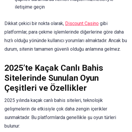
iletişime geçin
Dikkat çekici bir nokta olarak,
Discount Casino
gibi
platformlar, para çekme işlemlerinde diğerlerine göre daha
hızlı olduğu yönünde kullanıcı yorumları almaktadır. Ancak bu
durum, sitenin tamamen güvenli olduğu anlamına gelmez.
2025’te Kaçak Canlı Bahis
Sitelerinde Sunulan Oyun
Çeşitleri ve Özellikler
2025 yılında kaçak canlı bahis siteleri, teknolojik
gelişmelerin de etkisiyle çok daha zengin içerikler
sunmaktadır. Bu platformlarda genellikle şu oyun türleri
bulunur: