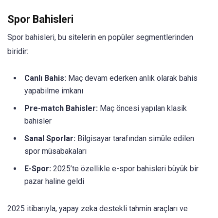
Spor Bahisleri
Spor bahisleri, bu sitelerin en popüler segmentlerinden
biridir:
Canlı Bahis:
Maç devam ederken anlık olarak bahis
yapabilme imkanı
Pre-match Bahisler:
Maç öncesi yapılan klasik
bahisler
Sanal Sporlar:
Bilgisayar tarafından simüle edilen
spor müsabakaları
E-Spor:
2025’te özellikle e-spor bahisleri büyük bir
pazar haline geldi
2025 itibarıyla, yapay zeka destekli tahmin araçları ve