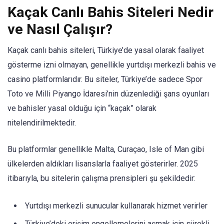
Kaçak Canlı Bahis Siteleri Nedir
ve Nasıl Çalışır?
Kaçak canlı bahis siteleri, Türkiye’de yasal olarak faaliyet
gösterme izni olmayan, genellikle yurtdışı merkezli bahis ve
casino platformlarıdır. Bu siteler, Türkiye’de sadece Spor
Toto ve Milli Piyango İdaresi’nin düzenlediği şans oyunları
ve bahisler yasal olduğu için “kaçak” olarak
nitelendirilmektedir.
Bu platformlar genellikle Malta, Curaçao, Isle of Man gibi
ülkelerden aldıkları lisanslarla faaliyet gösterirler. 2025
itibarıyla, bu sitelerin çalışma prensipleri şu şekildedir:
Yurtdışı merkezli sunucular kullanarak hizmet verirler
Türkiye’deki erişim engellemelerini aşmak için sürekli