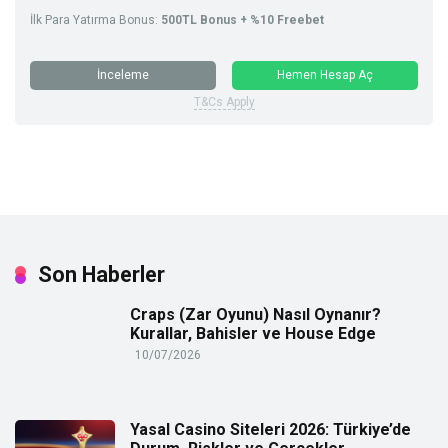
İlk Para Yatırma Bonus:
500TL Bonus + %10 Freebet
İnceleme
Hemen Hesap Aç
T&Cs Apply
Son Haberler
Craps (Zar Oyunu) Nasıl Oynanır?
Kurallar, Bahisler ve House Edge
10/07/2026
Yasal Casino Siteleri 2026: Türkiye’de