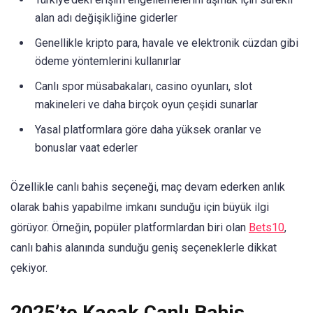
alan adı değişikliğine giderler
Genellikle kripto para, havale ve elektronik cüzdan gibi
ödeme yöntemlerini kullanırlar
Canlı spor müsabakaları, casino oyunları, slot
makineleri ve daha birçok oyun çeşidi sunarlar
Yasal platformlara göre daha yüksek oranlar ve
bonuslar vaat ederler
Özellikle canlı bahis seçeneği, maç devam ederken anlık
olarak bahis yapabilme imkanı sunduğu için büyük ilgi
görüyor. Örneğin, popüler platformlardan biri olan
Bets10
,
canlı bahis alanında sunduğu geniş seçeneklerle dikkat
çekiyor.
2025’te Kaçak Canlı Bahis