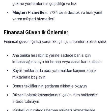
çekme yöntemlerinin çeşitliliği ve hızı
Müşteri Hizmetleri:
7/24 canlı destek ve hızlı yanıt
veren müşteri hizmetleri
Finansal Güvenlik Önlemleri
Finansal güvenliğinizi korumak için şu önlemleri alabilirsiniz:
Ana banka hesabınız yerine sadece bahis için
kullanacağınız ayrı bir hesap veya sanal kart kullanın
Büyük miktarlarda para yatırmaktan kaçının, küçük
miktarlarla başlayın
Bonus tekliflerinin şartlarını dikkatle okuyun
Düzenli olarak kazançlarınızı çekin, tüm bakiyenizi
sitede tutmayın
Şüpheli durumlarda hemen müşteri hizmetleriyle