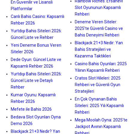
Rainbow Riches: Efsanevi
En Guvenilir ve Lisansli
Slot Oyununun Kapsamlı
Platformlar
Rehberi
Canlı Bahis Casino: Kapsamlı
Deneme Veren Siteler:
Rehber 2026
2025’te Güvenli Casino ve
Yurtdışı Bahis Siteleri 2026:
Bahis Deneyimi Rehberi
Güncel Liste ve Rehber
Blackjack 21+3 Nedir: Yan
Yeni Deneme Bonus Veren
Bahis Stratejileri ve
Siteler 2026
Kazanma Taktikleri
Dede Oyun: Güncel Liste ve
Casino Bahis Oyunları: 2025
Kapsamlı Rehber 2026
Yılının Kapsamlı Rehberi
Yurtdışı Bahis Siteleri 2026:
Cratos Slot Hileleri: 2025
Güncel Liste ve Detaylı
Rehberi ve Güvenli Oyun
Rehber
Stratejileri
Kumar Oyunu: Kapsamlı
En Çok Oynanan Bahis
Rehber 2026
Siteleri: 2025 Yılı Kapsamlı
Mefete ile Bahis 2026
Rehberi
Bedava Slot Oyunları Oyna
Mega Moolah Oyna: 2025’te
Demo 2026
Jackpot Avının Kapsamlı
Blackjack 21+3 Nedir? Yan
Rehberi