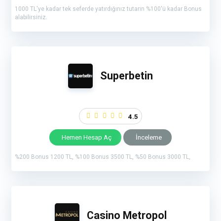
1000 TL'ye kadar tek seferde yatırdığınız tutarın %100'ü kadar Bonus
alabilirsiniz.
Superbetin
4.5
Hemen Hesap Aç
İnceleme
%200 Bonus 1200 TL, %100 Bonus 3500 TL, %50 Bonus 3000 TL,
Casino Metropol