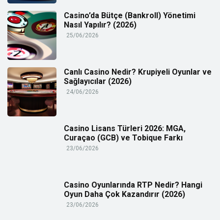
Casino’da Bütçe (Bankroll) Yönetimi
Nasıl Yapılır? (2026)
25/06/2026
Canlı Casino Nedir? Krupiyeli Oyunlar ve
Sağlayıcılar (2026)
24/06/2026
Casino Lisans Türleri 2026: MGA,
Curaçao (GCB) ve Tobique Farkı
23/06/2026
Casino Oyunlarında RTP Nedir? Hangi
Oyun Daha Çok Kazandırır (2026)
23/06/2026