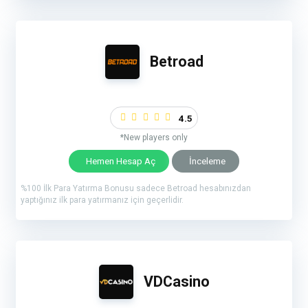
Betroad
4.5
*New players only
Hemen Hesap Aç
İnceleme
%100 İlk Para Yatırma Bonusu sadece Betroad hesabınızdan
yaptığınız ilk para yatırmanız için geçerlidir.
VDCasino