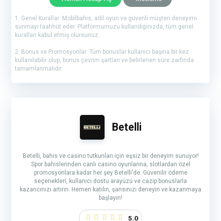
1. Genel Kurallar: Mobilbahis, adil oyun ve güvenli müşteri deneyimi
sunmayı taahhüt eder. Platformumuzu kullandığınızda, tüm genel
kuralları kabul etmiş olursunuz.
2. Bonus ve Promosyonlar: Tüm bonuslar kullanıcı başına bir kez
kullanılabilir olup, bonus çevrim şartları ve belirlenen süre zarfında
tamamlanmalıdır.
Betelli
Betelli, bahis ve casino tutkunları için eşsiz bir deneyim sunuyor!
Spor bahislerinden canlı casino oyunlarına, slotlardan özel
promosyonlara kadar her şey Betelli'de. Güvenilir ödeme
seçenekleri, kullanıcı dostu arayüzü ve cazip bonuslarla
kazancınızı artırın. Hemen katılın, şansınızı deneyin ve kazanmaya
başlayın!
5.0