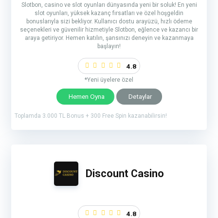
Slotbon, casino ve slot oyunları dünyasında yeni bir soluk! En yeni
slot oyunları, yüksek kazanç fırsatları ve özel hoşgeldin
bonuslarıyla sizi bekliyor. Kullanıcı dostu arayüzü, hızlı ödeme
seçenekleri ve güvenilir hizmetiyle Slotbon, eğlence ve kazancı bir
araya getiriyor. Hemen katılın, şansınızı deneyin ve kazanmaya
başlayın!
4.8
*Yeni üyelere özel
Hemen Oyna
Detaylar
Toplamda 3.000 TL Bonus + 300 Free Spin kazanabilirsin!
Discount Casino
4.8