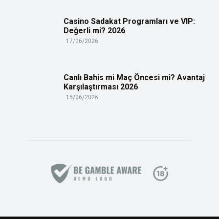
Casino Sadakat Programları ve VIP:
Değerli mi? 2026
17/06/2026
Canlı Bahis mi Maç Öncesi mi? Avantaj
Karşılaştırması 2026
15/06/2026