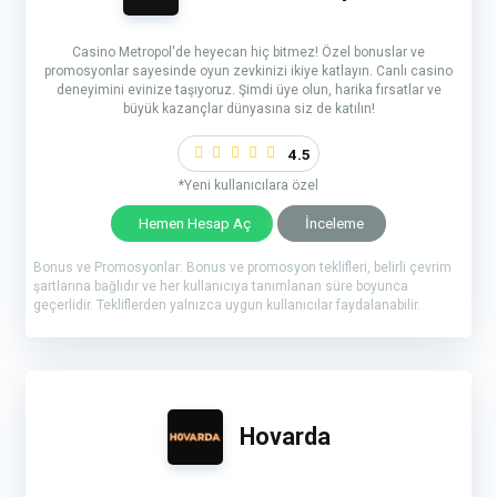
Casino Metropol'de heyecan hiç bitmez! Özel bonuslar ve
promosyonlar sayesinde oyun zevkinizi ikiye katlayın. Canlı casino
deneyimini evinize taşıyoruz. Şimdi üye olun, harika fırsatlar ve
büyük kazançlar dünyasına siz de katılın!
4.5
*Yeni kullanıcılara özel
Hemen Hesap Aç
İnceleme
Bonus ve Promosyonlar: Bonus ve promosyon teklifleri, belirli çevrim
şartlarına bağlıdır ve her kullanıcıya tanımlanan süre boyunca
geçerlidir. Tekliflerden yalnızca uygun kullanıcılar faydalanabilir.
Hovarda