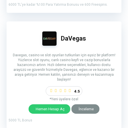
6000 TL'ye kadar %100 Para Yatırma Bonusu ve 600 Freespins.
DaVegas
Davegas, casino ve slot oyunları tutkunları için eşsiz bir platform!
Yüzlerce slot oyunu, canlı casino keyfi ve cazip bonuslarla
kazancınızı artırın. Hızlı ödeme seçenekleri, kullanıcı dostu
arayüzü ve güvenilir hizmetiyle Davegas, eğlence ve kazancı bir
araya getiriyor. Hemen katılın, şansınızı deneyin ve kazanmaya
başlayın!
4.5
*Yeni üyelere özel
Hemen Hesap Aç
İnceleme
5000 TL Bonus