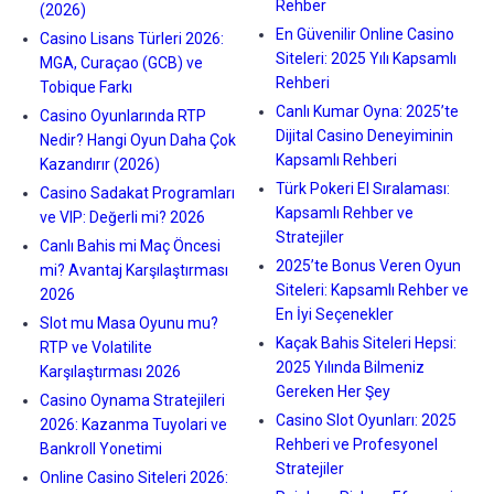
Rehber
(2026)
En Güvenilir Online Casino
Casino Lisans Türleri 2026:
Siteleri: 2025 Yılı Kapsamlı
MGA, Curaçao (GCB) ve
Rehberi
Tobique Farkı
Canlı Kumar Oyna: 2025’te
Casino Oyunlarında RTP
Dijital Casino Deneyiminin
Nedir? Hangi Oyun Daha Çok
Kapsamlı Rehberi
Kazandırır (2026)
Türk Pokeri El Sıralaması:
Casino Sadakat Programları
Kapsamlı Rehber ve
ve VIP: Değerli mi? 2026
Stratejiler
Canlı Bahis mi Maç Öncesi
2025’te Bonus Veren Oyun
mi? Avantaj Karşılaştırması
Siteleri: Kapsamlı Rehber ve
2026
En İyi Seçenekler
Slot mu Masa Oyunu mu?
Kaçak Bahis Siteleri Hepsi:
RTP ve Volatilite
2025 Yılında Bilmeniz
Karşılaştırması 2026
Gereken Her Şey
Casino Oynama Stratejileri
Casino Slot Oyunları: 2025
2026: Kazanma Tuyolari ve
Rehberi ve Profesyonel
Bankroll Yonetimi
Stratejiler
Online Casino Siteleri 2026: