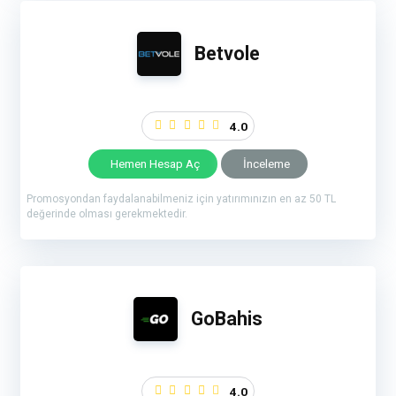
Betvole
4.0
Hemen Hesap Aç
İnceleme
Promosyondan faydalanabilmeniz için yatırımınızın en az 50 TL
değerinde olması gerekmektedir.
GoBahis
4.0